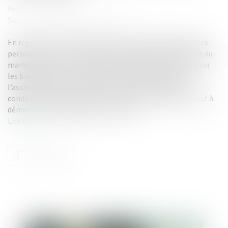
Publié le :
02/06/2025
Source :
www.lemag-juridique.com
En régime de communauté légale, le paiement des dettes
personnelles contractées par un époux pendant la durée du
mariage peut, sous certaines conditions, être poursuivi sur
les biens communs. Toutefois, cette règle relative à
l’assiette de la poursuite ne permet pas de fonder une
condamnation personnelle du conjoint non débiteur, sauf à
démontrer un engagement de sa part...
Lire la suite