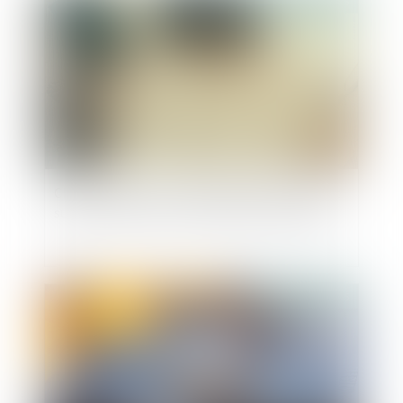
Publié le :
12/06/2025
Clause de préciput : le prélèvement du conjoint
survivant n’est pas une opération de partage
Publié le :
10/06/2025