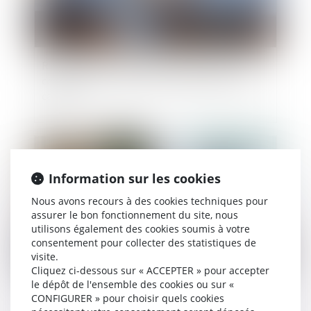
Règlement d’un emprunt sur bien propre : la
communauté n’a droit à récompense que sur le
capital
Publié le :
05/06/2025
Information sur les cookies
Nous avons recours à des cookies techniques pour
assurer le bon fonctionnement du site, nous
utilisons également des cookies soumis à votre
consentement pour collecter des statistiques de
visite.
Cliquez ci-dessous sur « ACCEPTER » pour accepter
le dépôt de l'ensemble des cookies ou sur «
Succession et société civile : cession opposable
CONFIGURER » pour choisir quels cookies
entre héritiers et intérêts du rapport précisés