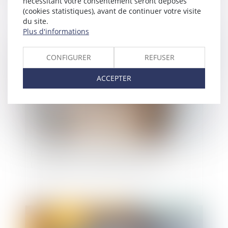
nécessitant votre consentement seront déposés
(cookies statistiques), avant de continuer votre visite
du site.
Plus d'informations
Publié le :
03/06/2025
CONFIGURER
REFUSER
ACCEPTER
Licenciement : le compte à rebours démarre le
lendemain de la réception de la lettre
Publié le :
02/06/2025