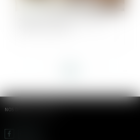
Successions : les frais bancaires désormais
plafonnés ou supprimés
<<
<
...
4
5
6
7
8
9
10
...
>
>>
NOS DERNIERS TWEETS