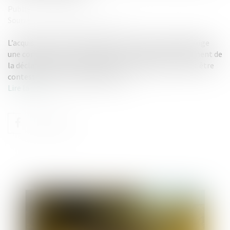
Publié le :
07/07/2025
Source :
www.lemag-juridique.com
L’acquisition de la nationalité française par mariage exige
une communauté de vie affective et matérielle au moment de
la déclaration. En cas de fraude, l’enregistrement peut être
contesté dans un délai de deux ans...
Lire la suite
Publié le :
15/07/2025