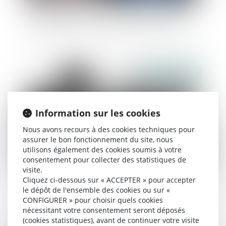
Donation: quelle est cette nouvelle obligation
administrative qui a finalement été reportée?
Publié le :
11/07/2025
Information sur les cookies
Nous avons recours à des cookies techniques pour
assurer le bon fonctionnement du site, nous
utilisons également des cookies soumis à votre
consentement pour collecter des statistiques de
visite.
Affaire Bétharram : comment réagir quand son
Cliquez ci-dessous sur « ACCEPTER » pour accepter
le dépôt de l'ensemble des cookies ou sur «
enfant se confie sur des violences de l’équipe
CONFIGURER » pour choisir quels cookies
éducative ?
nécessitant votre consentement seront déposés
(cookies statistiques), avant de continuer votre visite