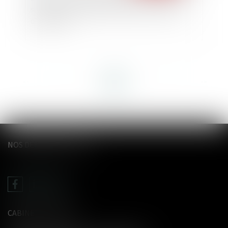
société : comment évaluer les droits sociaux
d’un époux ?
<<
<
...
2
3
4
5
6
7
8
...
>
>>
NOS DERNIERS TWEETS
CABINET LE GENTIL