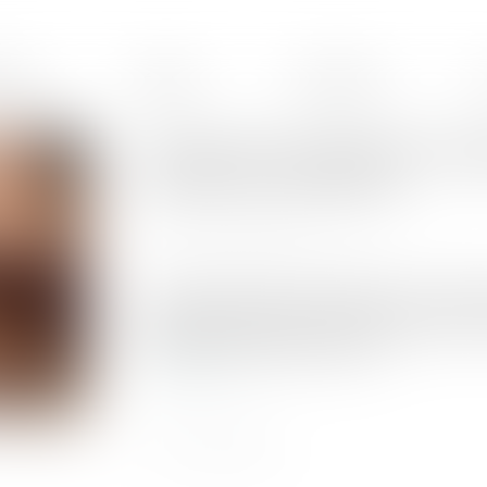
ences
Équipe
Honoraires
Annulation du testament olog
d'action en restitution
Publié le :
03/08/2022
Source :
www.lemag-juridique.com
En matière d’actions personnelles ou immobilière
prescription à cinq ans, à compter du jour où le
faits lui permettant de l'exercer....
Lire la suite