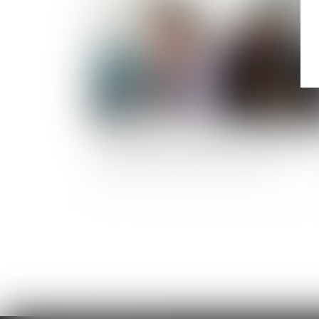
Prestation compensatoire : Faut-il prendre e
considération les nouveaux enfants ?