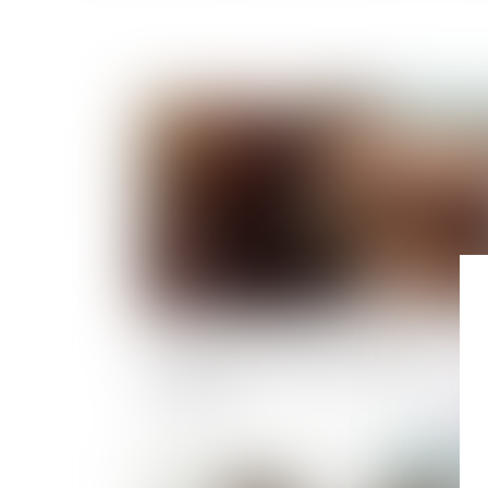
Publié le :
03/08/
Annulation du testament olographe :
conséquence sur le délais d'action en
restitution
Publié le :
27/07/