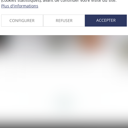
(cookies statistiques), avant de continuer votre visite du site.
Plus d'informations
ACCEPTER
CONFIGURER
REFUSER
n
Créances entre époux séparés de biens
Le
l'
al
<<
<
...
43
44
45
46
47
48
49
...
>
>>