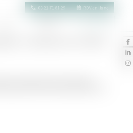
03 21 71 61 29
RDV en ligne
Actus
Contact
Espace client
raphe : conséquence sur le délais
s, l’article 2224 du Code civil fixe le délai de
 titulaire d’un droit a connu ou aurait dû connaître les