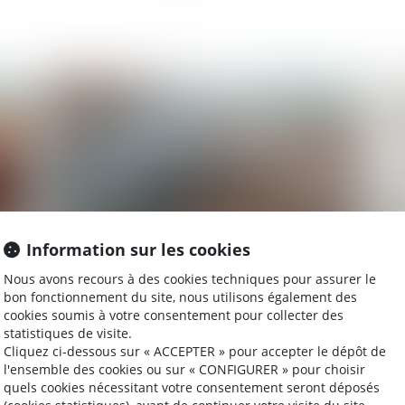
2022
Publié le :
03/08/2022
Information sur les cookies
Nous avons recours à des cookies techniques pour assurer le
Financer ou améliorer de ses deniers un
Su
bon fonctionnement du site, nous utilisons également des
logement indivis n’est pas contribuer aux
cookies soumis à votre consentement pour collecter des
charges du mariage
statistiques de visite.
Cliquez ci-dessous sur « ACCEPTER » pour accepter le dépôt de
l'ensemble des cookies ou sur « CONFIGURER » pour choisir
quels cookies nécessitant votre consentement seront déposés
2022
Publié le :
13/07/2022