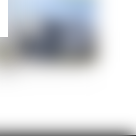
 remboursement d'un prêt immobilier par
un des époux séparés équivaut à une pension
imentaire