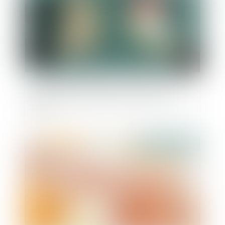
Au décès du débiteur, quel est le sort de la
prestation compensatoire allouée avant le 1-7-
2000 ?
Publié le :
04/10/2023