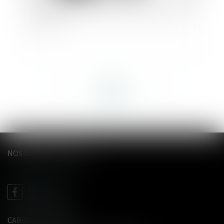
Pension alimentaire : une gestion automatisée
pour tous
<<
<
...
26
27
28
29
30
31
32
...
>
>>
NOS DERNIERS TWEETS
CABINET LE GENTIL