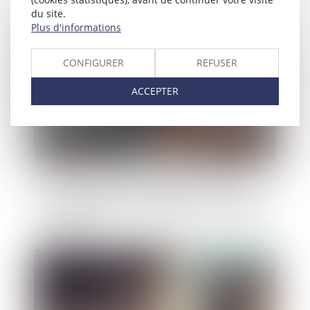
du site.
Plus d'informations
Publié le :
27/09/2023
CONFIGURER
REFUSER
ACCEPTER
Interdiction de révision de la pension versée
sous la forme de rente viagère pour compenser
le préjudice causé par la dissolution du mariage :
QPC rejetée
Publié le :
20/09/2023