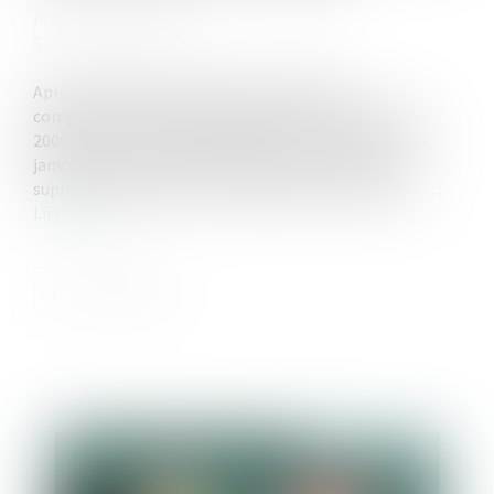
Publié le :
05/10/2023
Source :
www.efl.fr
Après le décès du débiteur d’une prestation
compensatoire en rente viagère fixée avant la loi de
2000, et sans partage définitif de la succession au 1er
janvier 2005, cette rente ne peut être ni révisée ni
supprimée ; elle doit être capitalisée et payée sur la …
Lire la suite
Publié le :
05/10/2023