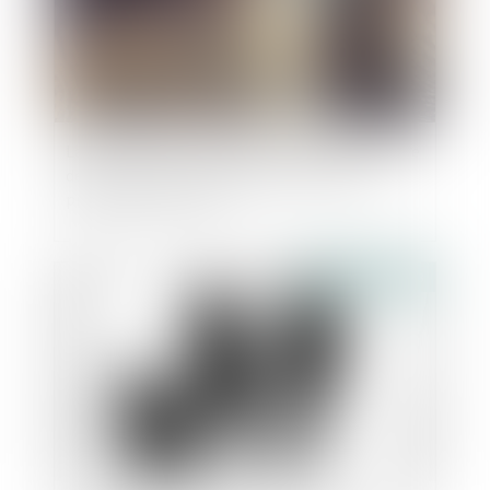
La donation d’une somme d’argent avec réserve
de quasi-usufruit : conditions de validité et
précautions pratiques
Publié le :
19/09/2023