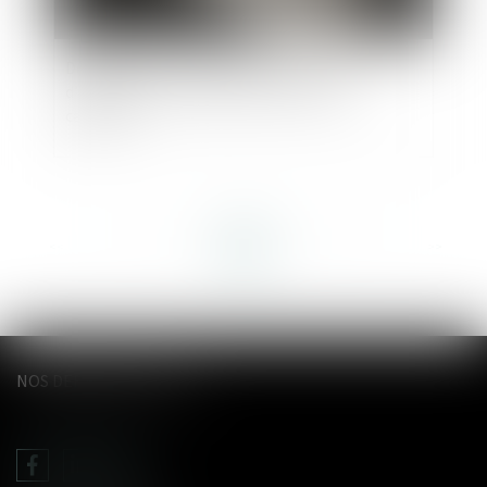
Délégation d’autorité parentale en vue
d’adoption : les précisions de la Cour de
cassation
<<
<
...
36
37
38
39
40
41
42
...
>
>>
NOS DERNIERS TWEETS