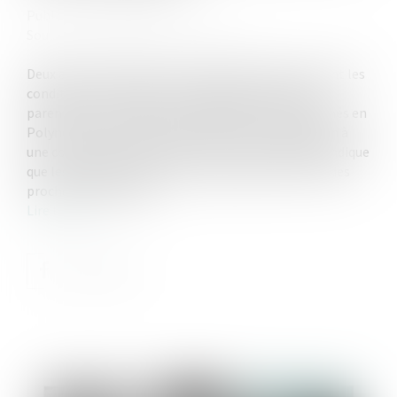
Publié le :
17/01/2023
Source :
formation.lefebvre-dalloz.fr
Deux arrêts récents de la Cour de cassation précisent les
conditions de validité d’une délégation d’autorité
parentale et de l’adoption subséquente d’enfants nés en
Polynésie. Elle écarte notamment son assimilation à
une convention de gestation pour autrui (GPA) et indique
que les délégataires doivent impérativement être des
proches de confiance...
Lire la suite