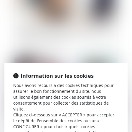
Préjudice économique de l’enfant pour cause de
décès d’un parent et prise en considération de la
séparation ou du divorce
Publié le :
01/02/2023
Information sur les cookies
Nous avons recours à des cookies techniques pour
assurer le bon fonctionnement du site, nous
utilisons également des cookies soumis à votre
consentement pour collecter des statistiques de
visite.
Cliquez ci-dessous sur « ACCEPTER » pour accepter
le dépôt de l'ensemble des cookies ou sur «
Depuis le 1er janvier 2023, le recouvrement des
CONFIGURER » pour choisir quels cookies
pensions alimentaires par l’ARIPA est