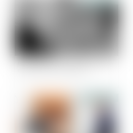
Publié le :
08/02/2023
La révocation par consentement mutuel d’une
donation doit avoir une cause licite
Publié le :
07/02/2023