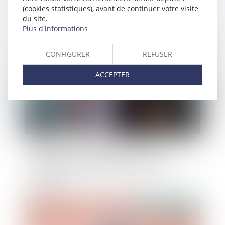
date de jouissance divise est dépourvue de
(cookies statistiques), avant de continuer votre visite
l’autorité de chose jugée
du site.
Plus d'informations
Publié le :
27/06/2023
CONFIGURER
REFUSER
ACCEPTER
Fixation de la résidence de l’enfant et
compétence internationale du juge en cas de
modification de la résidence en cours de
procédure
Publié le :
22/06/2023