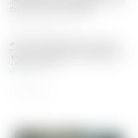
jouissance divise est dépourvue de
l’autorité de chose jugée
Publié le :
05/07/2023
Source :
www.lemag-juridique.com
La situation est classique : le divorce d’un couple est
prononcé, mais des difficultés surviennent entre les ex-
époux concernant la liquidation et le partage de leurs
intérêts patrimoniaux...
Lire la suite
Publié le :
11/07/2023