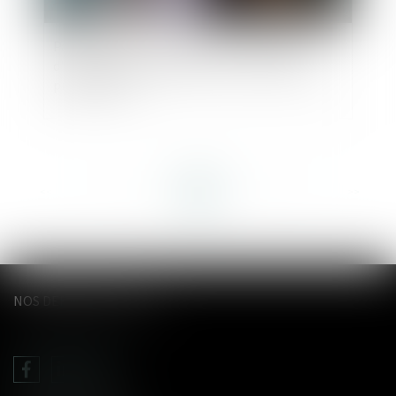
Pas d’indemnité d’occupation en l’absence
d'indivision en jouissance entre les époux nus-
propriétaires
<<
<
...
30
31
32
33
34
35
36
...
>
>>
NOS DERNIERS TWEETS