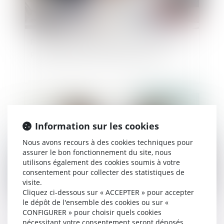
Possibilité de pourvoir à l’activité normale et
permanente de l’entreprise par un CAE
Publié le :
05/07/2023
Information sur les cookies
Nous avons recours à des cookies techniques pour
assurer le bon fonctionnement du site, nous
utilisons également des cookies soumis à votre
consentement pour collecter des statistiques de
visite.
Cliquez ci-dessous sur « ACCEPTER » pour accepter
le dépôt de l'ensemble des cookies ou sur «
La décision qui se prononce sur une récompense
CONFIGURER » pour choisir quels cookies
calculée selon le profit subsistant sans fixer la
nécessitant votre consentement seront déposés