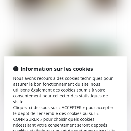
Mariage de personnes de même sexe :
obligation positive de reconnaissance et de
protection juridiques
Publié le :
13/09/2023
Information sur les cookies
Nous avons recours à des cookies techniques pour
assurer le bon fonctionnement du site, nous
utilisons également des cookies soumis à votre
consentement pour collecter des statistiques de
visite.
Cliquez ci-dessous sur « ACCEPTER » pour accepter
Règlement Successions et détermination de la
le dépôt de l'ensemble des cookies ou sur «
dernière résidence habituelle du défunt :
CONFIGURER » pour choisir quels cookies
illustration
nécessitant votre consentement seront déposés
(cookies statistiques), avant de continuer votre visite