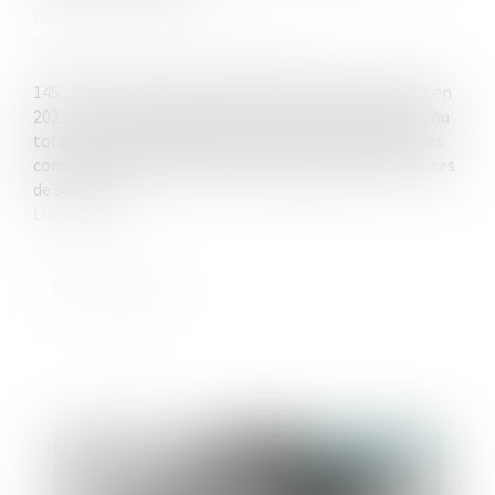
Publié le :
01/09/2023
Source :
formation.lefebvre-dalloz.fr
145 : c’est le nombre d’homicides conjugaux recensés en
2021. 122 de ces victimes étaient des femmes (84 %). Au
total, en 2021, 208 000 personnes ont été enregistrées
comme victimes de violences conjugales par les services
de sécurité...
Lire la suite
Publié le :
15/09/2023