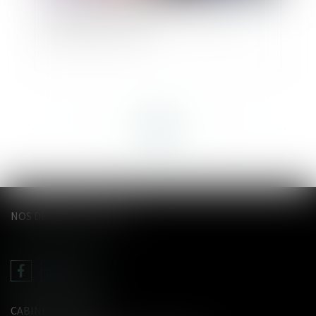
Proposition visant à faciliter les donations
intergénérationnelles
<<
<
...
27
28
29
30
31
32
33
...
>
>>
NOS DERNIERS TWEETS
CABINET LE GENTIL