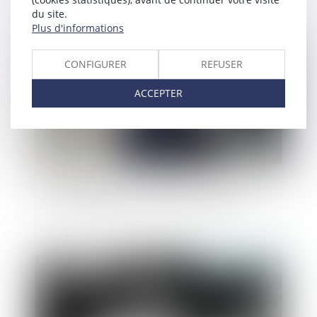
du site.
Plus d'informations
Publié le :
06/09/2023
CONFIGURER
REFUSER
ACCEPTER
Protection de l'enfance : parution du décret sur
l'accompagnement du tiers de confiance
Publié le :
01/09/2023