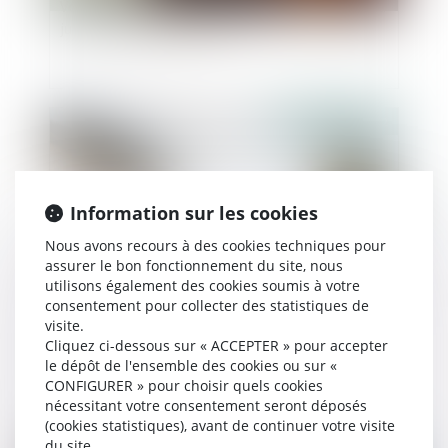
Vol de téléphone entre époux : la loi évolue et la
justice condamne le mari
Publié le :
29/06/2022
Information sur les cookies
Nous avons recours à des cookies techniques pour
assurer le bon fonctionnement du site, nous
utilisons également des cookies soumis à votre
consentement pour collecter des statistiques de
visite.
Le logement de l’entrepreneur en cours de
Cliquez ci-dessous sur « ACCEPTER » pour accepter
divorce peut redevenir saisissable par ses
le dépôt de l'ensemble des cookies ou sur «
créanciers
CONFIGURER » pour choisir quels cookies
nécessitant votre consentement seront déposés
(cookies statistiques), avant de continuer votre visite
du site.