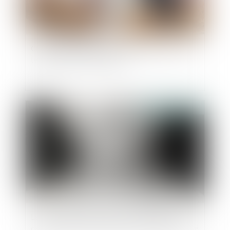
Créances matrimoniales : précisions utiles sur
le régime de la prescription
Publié le :
21/06/2022
La soustraction de mineur par ascendant au
carrefour des droits pénal et international privé