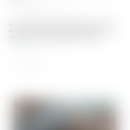
Publié le :
06/07/2022
Source :
www.republicain-lorrain.fr
Le vol entre époux n’est pas sanctionné par la loi. Sauf
exception. Voler le téléphone de sa femme ou de son
mari est désormais considéré comme un délit.
Lire la suite
Publié le :
07/07/2022