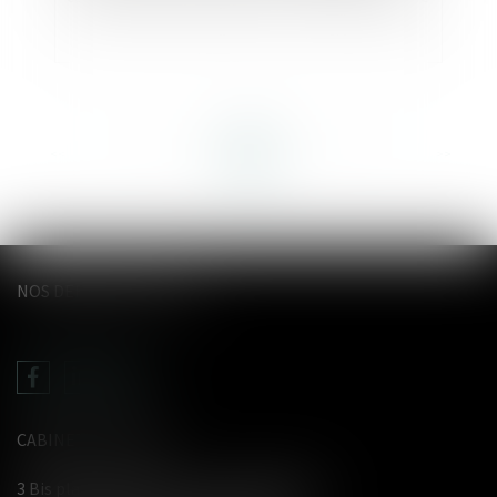
<<
<
...
44
45
46
47
48
49
50
...
>
>>
NOS DERNIERS TWEETS
CABINET LE GENTIL
3 Bis place du Wetz d'amain - 62000 Arras