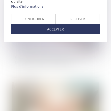
du site.
Publié le :
05/11/2024
Plus d'informations
CONFIGURER
REFUSER
ACCEPTER
Epargne retraite et communauté conjugale : les
bons comptes font les bons amis !
Publié le :
10/09/2024