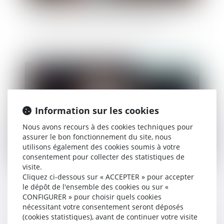
Biens communs et dettes personnelles : pas de
condamnation du conjoint non débiteur
Publié le :
04/02/2025
Information sur les cookies
Nous avons recours à des cookies techniques pour
assurer le bon fonctionnement du site, nous
utilisons également des cookies soumis à votre
consentement pour collecter des statistiques de
visite.
Devoir conjugal et liberté sexuelle : la CEDH
Cliquez ci-dessous sur « ACCEPTER » pour accepter
protège le consentement dans le mariage
le dépôt de l'ensemble des cookies ou sur «
CONFIGURER » pour choisir quels cookies
nécessitant votre consentement seront déposés
(cookies statistiques), avant de continuer votre visite