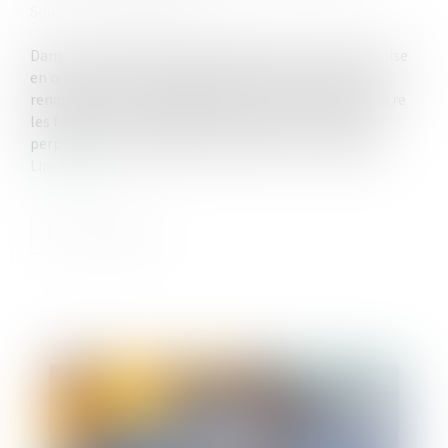
Source :
www.vie-publique.fr
Dans les années 1930, la politique de la famille est mise
en œuvre avec trois objectifs principaux : favoriser le
renouvellement des générations, assurer l’équité entre
les familles et les personnes sans enfant mais aussi
perpétuer un modèle familial fondé sur le mariage...
Lire la suite
Publié le :
10/06/2025