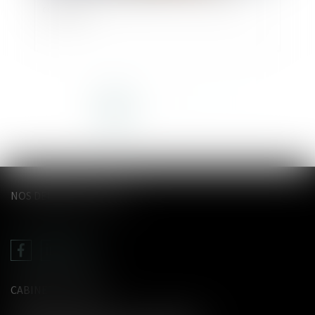
concubin
<<
<
1
2
3
4
5
>
>>
NOS DERNIERS TWEETS
CABINET LE GENTIL