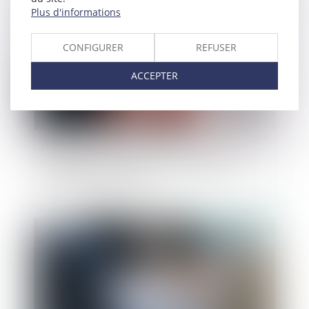
Publié le :
31/05/2023
Plus d'informations
CONFIGURER
REFUSER
ACCEPTER
Appel contre le jugement de divorce limité à la
demande de prestation compensatoire et
indivisibilité de l’action
Publié le :
18/04/2023