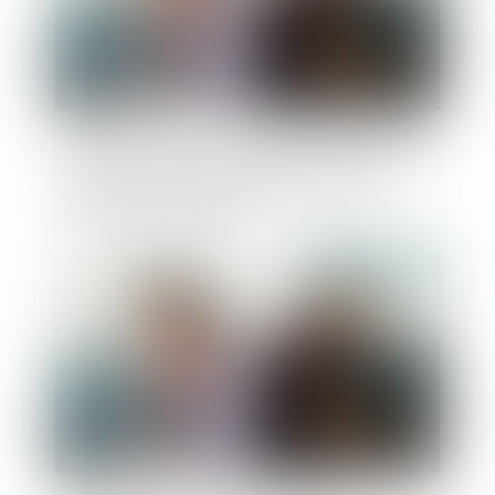
La décision qui se prononce sur une récompense
calculée selon le profit subsistant sans fixer la
date de jouissance divise est dépourvue de
l’autorité de chose jugée
Publié le :
27/06/2023