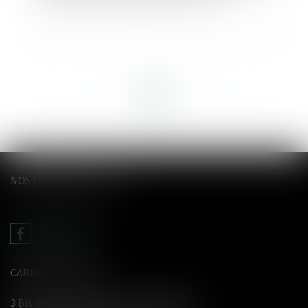
<<
<
...
3
4
5
6
7
8
9
...
>
>>
NOS DERNIERS TWEETS
CABINET LE GENTIL
3 Bis place du Wetz d'amain - 62000 Arras