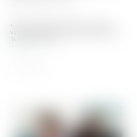
Publié le :
04/04/2023
Source :
www.lemag-juridique.com
Par un arrêt du 15 mars 2023, la Cour de cassation
rappelle l’obligation pour le juge de ne pas dénaturer
l’écrit qui lui est soumis...
Lire la suite
Publié le :
05/07/2023