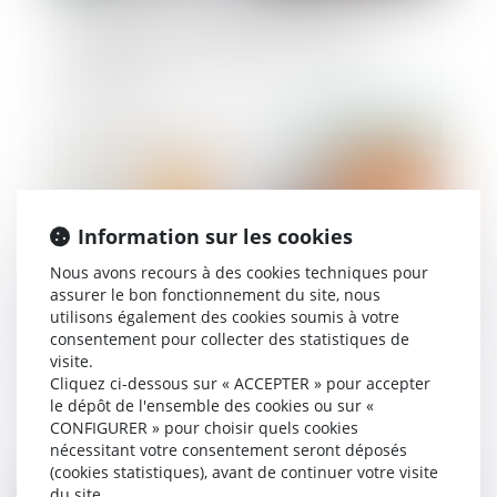
Fixation de la résidence de l’enfant et
compétence internationale du juge en cas de
modification de la résidence en cours de
procédure
Publié le :
14/06/2023
Information sur les cookies
Nous avons recours à des cookies techniques pour
assurer le bon fonctionnement du site, nous
utilisons également des cookies soumis à votre
consentement pour collecter des statistiques de
visite.
Difficulté de versement de la prestation
Cliquez ci-dessous sur « ACCEPTER » pour accepter
compensatoire en capital : le juge peut
le dépôt de l'ensemble des cookies ou sur «
autoriser un versement périodique
CONFIGURER » pour choisir quels cookies
nécessitant votre consentement seront déposés
(cookies statistiques), avant de continuer votre visite
du site.