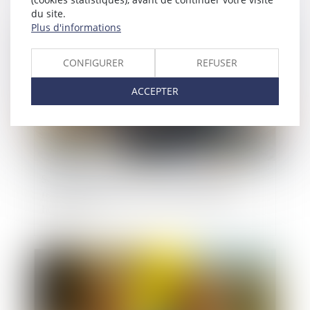
du site.
Plus d'informations
Publié le :
17/06/2025
CONFIGURER
REFUSER
ACCEPTER
Solidarité fiscale entre ex-conjoints : une
réforme appliquée avec rigueur, rapidité et
humanité
Publié le :
25/03/2025