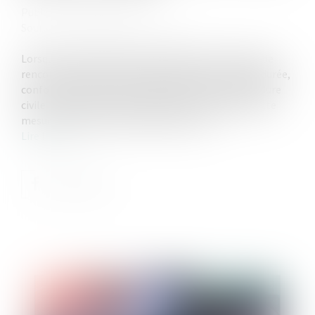
Publié le :
25/03/2025
Source :
www.lemag-juridique.com
Lorsqu'un droit de visite est exercé dans un espace de
rencontre, le juge doit impérativement en fixer la durée,
conformément à l'article 1180-5 du Code de procédure
civile. L'absence de précision quant à la durée de cette
mesure constitue une violation de la loi...
Lire la suite
Publié le :
11/07/2025