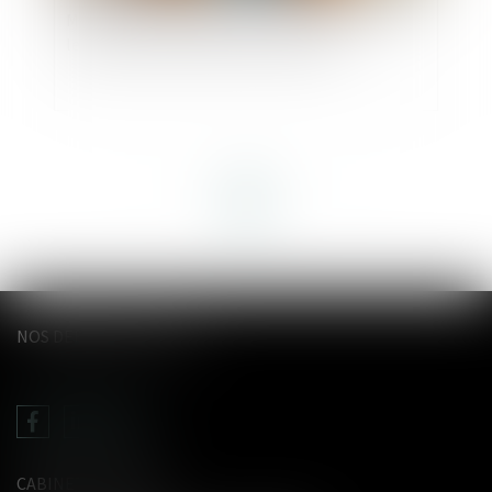
Mesure de placement provisoire : précision sur
le décompte des délais de procédure !
<<
<
1
2
3
>
>>
NOS DERNIERS TWEETS
CABINET LE GENTIL