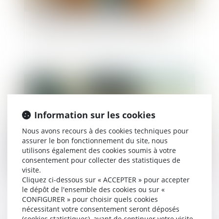
La fraude à la communauté de vie entraîne
l’annulation de la déclaration de nationalité
Publié le :
20/06/2025
Information sur les cookies
Nous avons recours à des cookies techniques pour
assurer le bon fonctionnement du site, nous
utilisons également des cookies soumis à votre
consentement pour collecter des statistiques de
visite.
Cliquez ci-dessous sur « ACCEPTER » pour accepter
Art et héritage : les œuvres du défunt peuvent-
le dépôt de l'ensemble des cookies ou sur «
elles être revendiquées ?
CONFIGURER » pour choisir quels cookies
nécessitant votre consentement seront déposés
(cookies statistiques), avant de continuer votre visite