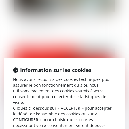
Le Conseil constitutionnel fait le point sur le
congé de paternité
Publié le :
19/02/2025
Information sur les cookies
Nous avons recours à des cookies techniques pour
assurer le bon fonctionnement du site, nous
utilisons également des cookies soumis à votre
consentement pour collecter des statistiques de
visite.
Cliquez ci-dessous sur « ACCEPTER » pour accepter
Combien de jours de carence en cas d’arrêt
le dépôt de l'ensemble des cookies ou sur «
CONFIGURER » pour choisir quels cookies
maladie ?
nécessitant votre consentement seront déposés