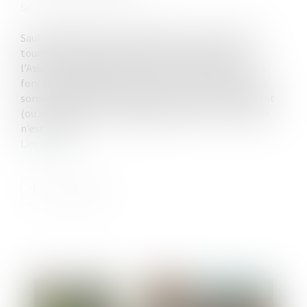
Source :
www.helloworkplace.fr
Sauf exceptions, toute personne en arrêt de travail
touche des indemnités journalières de la part de
l’Assurance maladie, qu’elle soit salariée, agent de la
fonction publique ou sans emploi. En revanche, cette
somme destinée à compenser le salaire, le traitement
(ou les allocations chômage) pendant l’arrêt maladie
n’est versée...
Lire la suite
Publié le :
13/05/2026