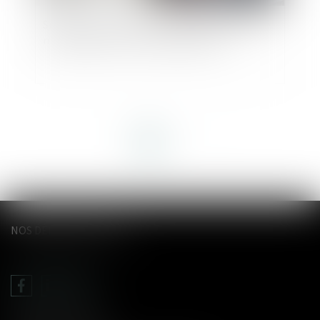
Smic horaire : le Premier ministre annonce une
revalorisation au 1er novembre 2024
<<
<
1
2
>
>>
NOS DERNIERS TWEETS