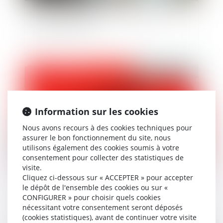
Le Conseil constitutionnel fait le point sur le
congé de paternité
Publié le :
19/02/2025
Information sur les cookies
Nous avons recours à des cookies techniques pour
assurer le bon fonctionnement du site, nous
utilisons également des cookies soumis à votre
consentement pour collecter des statistiques de
visite.
Combien de jours de carence en cas d’arrêt
Cliquez ci-dessous sur « ACCEPTER » pour accepter
le dépôt de l'ensemble des cookies ou sur «
maladie ?
CONFIGURER » pour choisir quels cookies
nécessitant votre consentement seront déposés
(cookies statistiques), avant de continuer votre visite