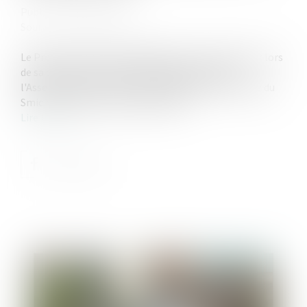
Publié le :
09/10/2024
Source :
www.legisocial.fr
Le Premier ministre, Michel Barnier, a confirmé hier lors
de sa déclaration de politique générale devant
l'Assemblée nationale, une revalorisation anticipée du
Smic horaire au 1er novembre 2024...
Lire la suite
Publié le :
13/05/2026