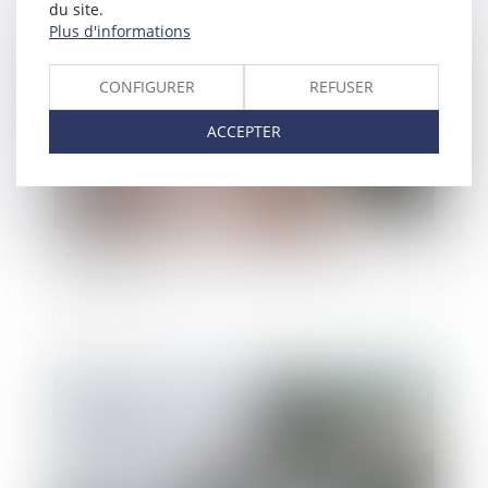
du site.
Publié le :
30/10/2024
Plus d'informations
CONFIGURER
REFUSER
ACCEPTER
Prestation de travail au cours du congé
maternité
Publié le :
23/10/2024