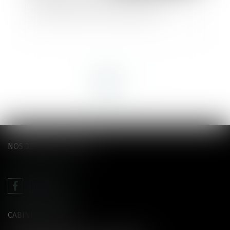
revalorisation au 1er novembre 2024
<<
<
1
2
>
>>
NOS DERNIERS TWEETS
CABINET LE GENTIL