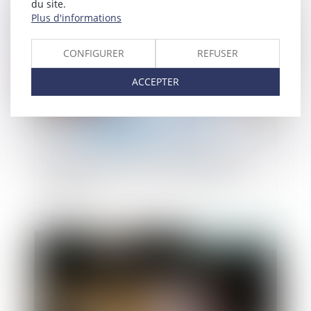
du site.
Publié le :
03/07/2024
Plus d'informations
CONFIGURER
REFUSER
ACCEPTER
Donation avant cession, droits de mutation
payés par le donateur non-déductibles de la
plus-value
Publié le :
19/06/2024