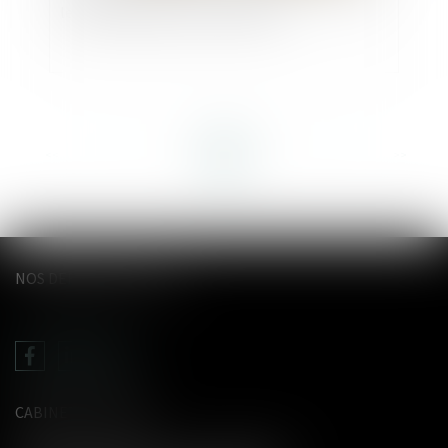
les frais bancaires sur succession
<<
<
...
2
3
4
5
6
7
8
...
>
>>
NOS DERNIERS TWEETS
CABINET LE GENTIL