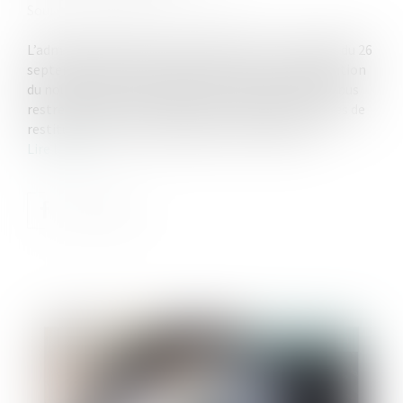
Source :
www.gestiondefortune.com
L’administration fiscale a apporté, dans son BOFIP du 26
septembre 2024* des éclaircissements sur l’application
du nouvel article 774 bis du CGI. Ce dispositif anti-abus
restreint désormais la déduction de certaines dettes de
restitution lors de la succession de l’usufruitier...
Lire la suite
Publié le :
10/10/2024