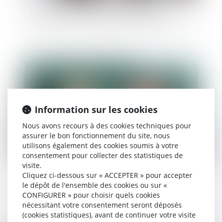
SCI familiale : un bon moyen de gérer et
transmettre son patrimoine à moindres frais ?
Publié le :
10/07/2024
Information sur les cookies
Nous avons recours à des cookies techniques pour
assurer le bon fonctionnement du site, nous
utilisons également des cookies soumis à votre
consentement pour collecter des statistiques de
visite.
La donation-partage : avantages et
Cliquez ci-dessous sur « ACCEPTER » pour accepter
inconvénients
le dépôt de l'ensemble des cookies ou sur «
CONFIGURER » pour choisir quels cookies
nécessitant votre consentement seront déposés
(cookies statistiques), avant de continuer votre visite