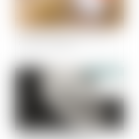
Droits de succession: les avantages fiscaux de
l'assurance-vie en danger ?
Publié le :
16/10/2024
Epargne salariale : le déblocage pour