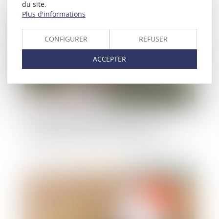
du site.
Publié le :
07/11/2024
Plus d'informations
CONFIGURER
REFUSER
ACCEPTER
L’action en délivrance de legs est une action
personnelle soumise à la prescription
quinquennale de l'article 2224 du Code civil
Publié le :
31/10/2024