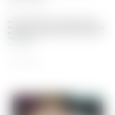
Publié le :
16/10/2024
Source :
www.boursier.com
Lorsque la garde de l'enfant est décidée à l'amiable
entre les deux ex-partenaires, la demande de déblocage
anticipée de son épargne salariale peut se heurter à un
"vide" juridique...
Lire la suite
Publié le :
27/11/2024