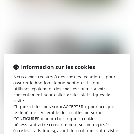
La donation effectuée au profit du conjoint de
l’époux successible n’est pas rapportable
Publié le :
14/11/2024
Information sur les cookies
Nous avons recours à des cookies techniques pour
assurer le bon fonctionnement du site, nous
utilisons également des cookies soumis à votre
consentement pour collecter des statistiques de
visite.
Héritiers réservataires et délais de prescription :
Cliquez ci-dessous sur « ACCEPTER » pour accepter
le dépôt de l'ensemble des cookies ou sur «
quelle application pour l’action en réduction ?
CONFIGURER » pour choisir quels cookies
nécessitant votre consentement seront déposés
(cookies statistiques), avant de continuer votre visite