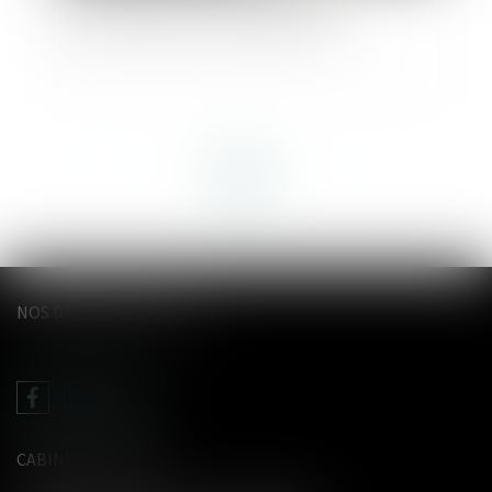
dissolution du PACS pas toujours aisé
<<
<
1
2
3
4
5
6
7
...
>
>>
NOS DERNIERS TWEETS
CABINET LE GENTIL