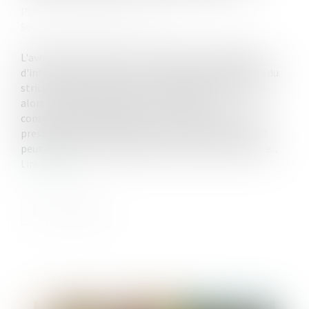
Publié le :
18/06/2025
Source :
www.lemag-juridique.com
L'avocat est tenu envers son client d'une obligation
d'information et de conseil, laquelle s’étend au-delà du
strict mandat procédural. Cette obligation implique
alors notamment d’alerter le client sur les
conséquences juridiques d’une inaction, telles que la
prescription imminente d’un droit. À défaut, l'avocat
peut engager sa responsabilité civile professionnelle...
Lire la suite