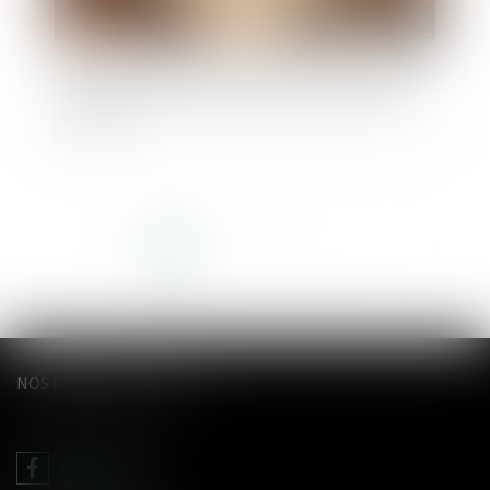
Succession et biens sans maître : se manifester
dans les 30 ans suffit à bloquer l’appropriation
publique
<<
<
1
2
3
4
5
6
7
...
>
>>
NOS DERNIERS TWEETS