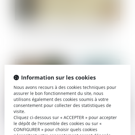
Clause de préciput : le prélèvement du conjoint
survivant n’est pas une opération de partage
Publié le :
05/06/2025
Information sur les cookies
Nous avons recours à des cookies techniques pour
assurer le bon fonctionnement du site, nous
utilisons également des cookies soumis à votre
consentement pour collecter des statistiques de
visite.
Cliquez ci-dessous sur « ACCEPTER » pour accepter
le dépôt de l'ensemble des cookies ou sur «
Succession et société civile : cession opposable
CONFIGURER » pour choisir quels cookies
entre héritiers et intérêts du rapport précisés