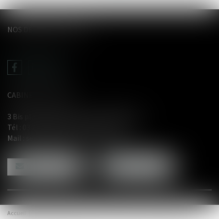
NOS DERNIERS TWEETS
CABINET LE GENTIL
3 Bis place du Wetz d'amain - 62000 Arras
Tél :
03 21 71 61 29
- Fax : 03 21 71 91 12
Mail :
selarl@avocat-legentil.com
NOUS CONTACTER
NOUS LOCALISER
Accueil
Compétences
Équipe
Honoraires
Actus
Contact