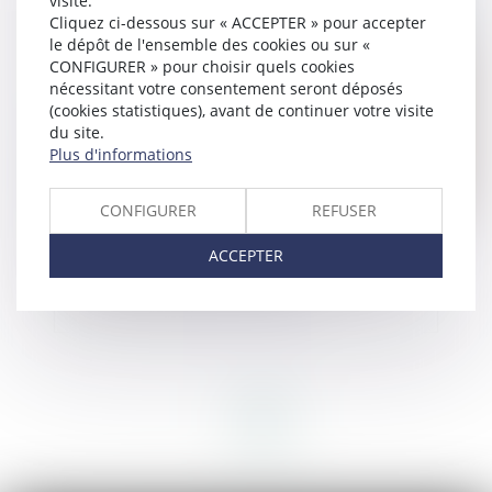
visite.
Publié le :
14/10/2024
Cliquez ci-dessous sur « ACCEPTER » pour accepter
le dépôt de l'ensemble des cookies ou sur «
CONFIGURER » pour choisir quels cookies
nécessitant votre consentement seront déposés
(cookies statistiques), avant de continuer votre visite
du site.
Plus d'informations
CONFIGURER
REFUSER
Licenciement et utilisation par l'employeur de
ACCEPTER
messages personnels émis et reçus grâce à un
outil informatique professionnel
<<
<
1
2
>
>>