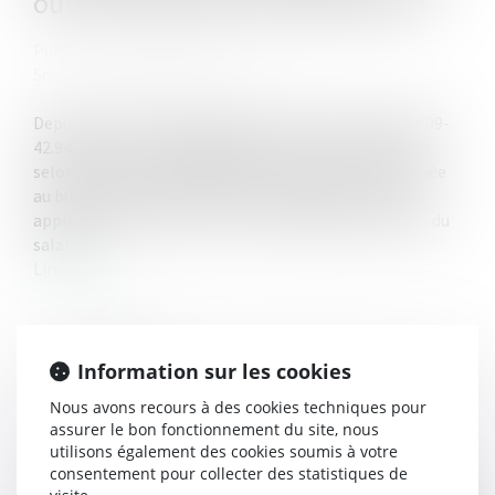
outil informatique professionnel
Publié le :
14/10/2024
Source :
www.lemag-juridique.com
Depuis l’arrêt dit "NIKON" rendu le 2 février 2021 (n°99-
42.942) et le principe dégagé par la Cour de cassation
selon lequel le salarié a droit au respect de sa vie privée
au bureau, la chambre sociale a à plusieurs reprises
appliqué cette doctrine aux correspondances privées du
salarié...
Lire la suite
Information sur les cookies
Nous avons recours à des cookies techniques pour
assurer le bon fonctionnement du site, nous
utilisons également des cookies soumis à votre
consentement pour collecter des statistiques de