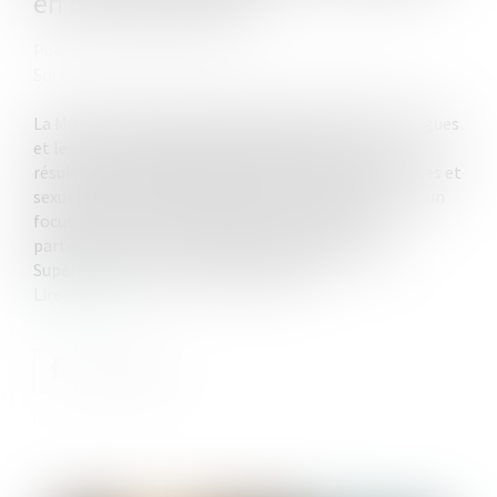
en milieu étudiant
Publié le :
30/10/2024
Source :
www.enseignementsup-recherche.gouv.fr
La Mission interministérielle de lutte contre les drogues
et les conduites addictives (MILDECA) publie les
résultats de l’enquête scientifique « Violences sexistes et
sexuelles dans l’enseignement supérieur en France : un
focus sur l’alcool et le cannabis », conduite en
partenariat avec le ministère de l’Enseignement
Supérieur et de la Recherche (MESR)...
Lire la suite