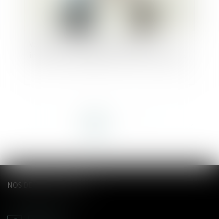
Valence. Un protocole pour associer les
infirmiers au repérage des violences conjugales
<<
<
1
2
3
4
5
6
7
>
>>
NOS DERNIERS TWEETS