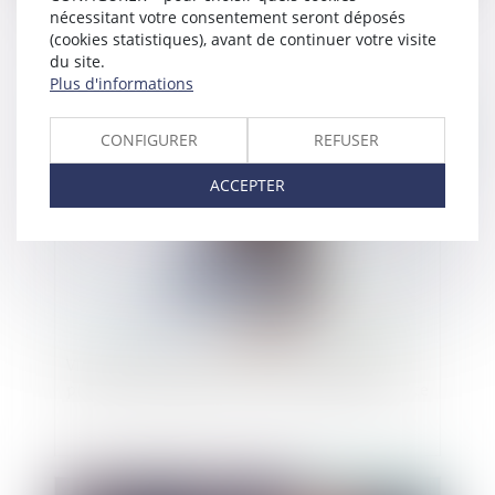
Comment aider les femmes victimes de
nécessitant votre consentement seront déposés
violences au sein du couple ?
(cookies statistiques), avant de continuer votre visite
du site.
Plus d'informations
Publié le :
08/11/2024
CONFIGURER
REFUSER
ACCEPTER
Violences sexuelles : favoriser le recueil de
preuves à l'hôpital, même sans dépôt de plainte
Publié le :
30/10/2024