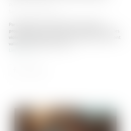
Publié le :
14/02/2025
Source :
www.france24.com
Par l'adoption en première lecture, mardi, de la
proposition de loi "visant à renforcer la lutte contre les
violences sexuelles et sexistes", les députés français ont
validé l'inscription dans le code…
Lire la suite
Publié le :
18/04/2025