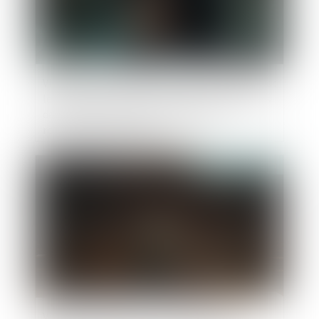
Violences et harcèlement subis par les femmes :
le Défenseur des droits pointe des insuffisances
dans l’accueil, la prise en charge et la
reconnaissance des faits
Publié le :
14/02/2025
Violence conjugale : le contrôle coercitif, un