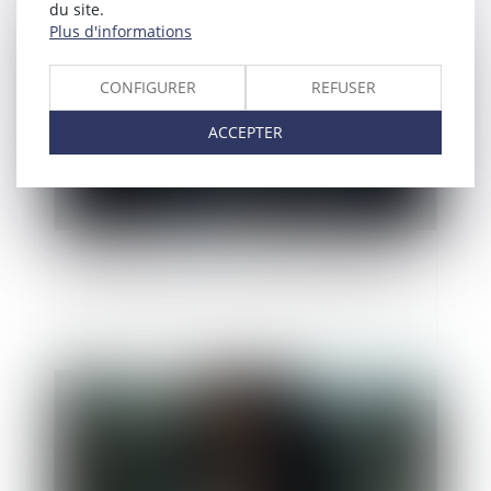
du site.
Publié le :
28/03/2025
Plus d'informations
CONFIGURER
REFUSER
ACCEPTER
Transports en commun : les femmes 1ères
victimes de violences sexuelles | vie-publique.fr
Publié le :
21/03/2025