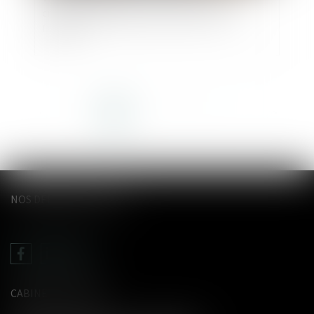
crime de liberté désormais dans le droit
français
<<
<
1
2
3
4
5
6
7
>
>>
NOS DERNIERS TWEETS
CABINET LE GENTIL