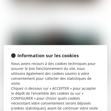
Violences conjugales : le « contrôle coercitif »
bientôt dans le Code pénal ?
Publié le :
04/04/2025
Information sur les cookies
Nous avons recours à des cookies techniques pour
assurer le bon fonctionnement du site, nous
utilisons également des cookies soumis à votre
consentement pour collecter des statistiques de
visite.
L'aide d'urgence pour les victimes de violences
Cliquez ci-dessous sur « ACCEPTER » pour accepter
le dépôt de l'ensemble des cookies ou sur «
conjugales a bénéficié à plus de
CONFIGURER » pour choisir quels cookies
40 000 personnes depuis sa création fin 2023
nécessitant votre consentement seront déposés
(cookies statistiques), avant de continuer votre visite