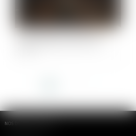
Violence conjugale : le contrôle coercitif, un
crime de liberté désormais dans le droit
français
<<
<
1
2
3
4
5
6
7
>
>>
NOS DERNIERS TWEETS