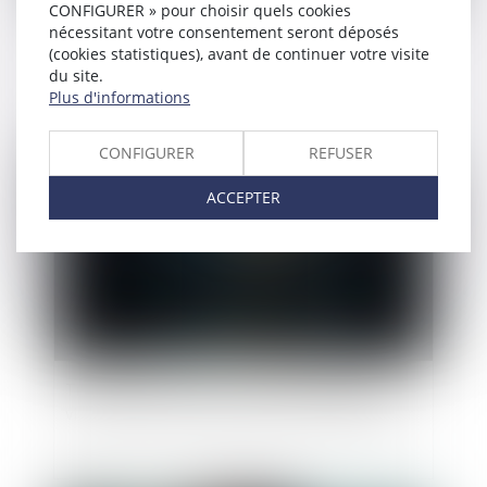
CONFIGURER » pour choisir quels cookies
nécessitant votre consentement seront déposés
L'aide d'urgence pour les victimes de violences
(cookies statistiques), avant de continuer votre visite
conjugales a bénéficié à plus de
du site.
40 000 personnes depuis sa création fin 2023
Plus d'informations
CONFIGURER
REFUSER
Publié le :
28/03/2025
ACCEPTER
Transports en commun : les femmes 1ères
victimes de violences sexuelles | vie-publique.fr