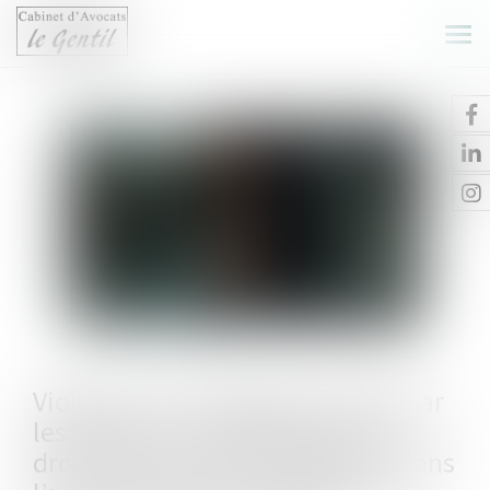
Ouvr
le
me
Violences et harcèlement subis par
les femmes : le Défenseur des
droits pointe des insuffisances dans