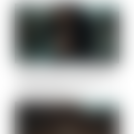
Publié le :
21/03/2025
Violences et harcèlement subis par les femmes :
le Défenseur des droits pointe des insuffisances
dans l’accueil, la prise en charge et la
reconnaissance des faits
Publié le :
14/02/2025