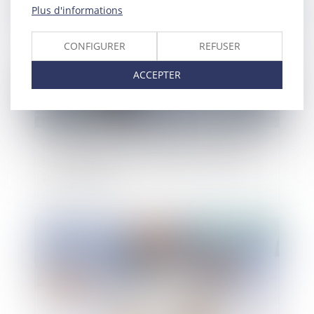
Plus d'informations
CONFIGURER
REFUSER
ACCEPTER
Le recouvrement des cotisations de retraite
complémentaire par l’URSSAF est reporté au
1er janvier 2023
Publié le :
25/08/2021