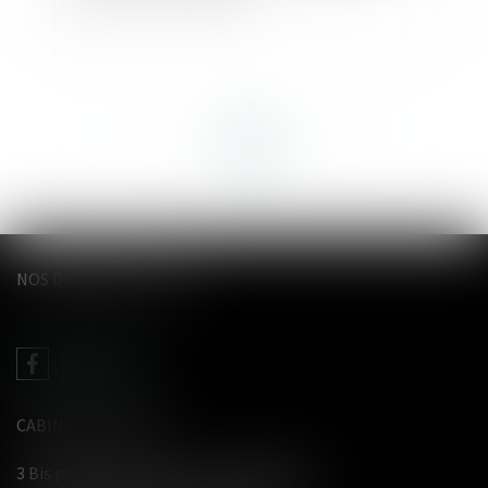
<<
<
...
59
60
61
62
63
64
65
>
>>
NOS DERNIERS TWEETS
CABINET LE GENTIL
3 Bis place du Wetz d'amain - 62000 Arras