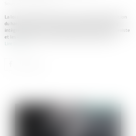
Source :
www.editions-tissot.fr
La loi sur la santé au travail est venue modifier la définition
du harcèlement sexuel inscrite au Code du travail. Elle y
intègre les propos et comportements à connotation sexiste
et les infractions commises par plusieurs personnes...
Lire la suite
Publié le :
01/09/2021