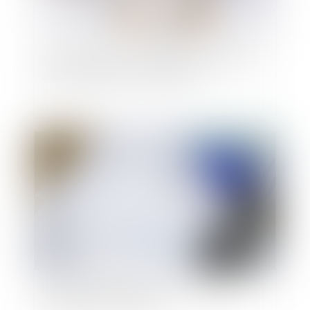
Ce qu'il faut savoir sur le rachat de soulte d'un
bien immobilier en cas de divorce
Publié le :
25/08/2021
Immobilier à temps partagé : la méfiance
s'impose avant de signer