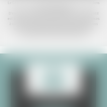
Le Cabinet d'Avocats le Gentil vous accueille à Arras dans
le Pas-de-Calais (62).
D’essence généraliste, créé en 1895, le cabinet le Gentil
est à la fois humain et moderne, il met ses compétences
à votre service, s’adapte à votre situation ainsi qu’à vos
besoins, vous assiste et défend vos intérêts, vous
conseille pour vous permettre d’avancer
FAMILLE