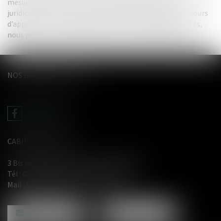
mesure de traiter tous vos litiges devant toutes les
juridictions et partout en France, y compris devant les cours
d’appel, et s’ils n’entrent pas dans nos champs d’activités,
nous pouvons vous diriger vers les bons interlocuteurs.
NOS DERNIERS TWEETS
CABINET LE GENTIL
3 Bis place du Wetz d'amain - 62000 Arras
Tél :
03 21 71 61 29
- Fax : 03 21 71 91 12
Mail :
selarl@avocat-legentil.com
NOUS CONTACTER
NOUS LOCALISER