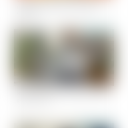
Loi du 13 juillet 2026 : une assistance obligatoire
par avocat pour les mineurs en assistance
éducative
Publié le :
20/07/2026
Non-concurrence : pas de prorogation du délai
pendant le Covid
Publié le :
29/05/2026