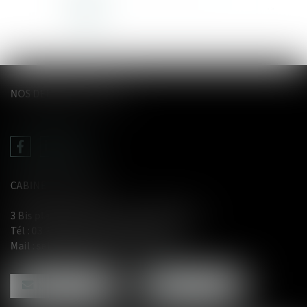
<<
<
1
2
3
4
5
6
7
...
>
>>
NOS DERNIERS TWEETS
CABINET LE GENTIL
3 Bis place du Wetz d'amain - 62000 Arras
Tél :
03 21 71 61 29
- Fax : 03 21 71 91 12
Mail :
selarl@avocat-legentil.com
NOUS CONTACTER
NOUS LOCALISER