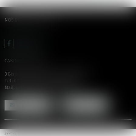
NOS DERNIERS TWEETS
CABINET LE GENTIL
3 Bis place du Wetz d'amain - 62000 Arras
Tél :
03 21 71 61 29
- Fax : 03 21 71 91 12
Mail :
selarl@avocat-legentil.com
NOUS CONTACTER
NOUS LOCALISER
Accueil
Compétences
Équipe
Honoraires
Actus
Contact