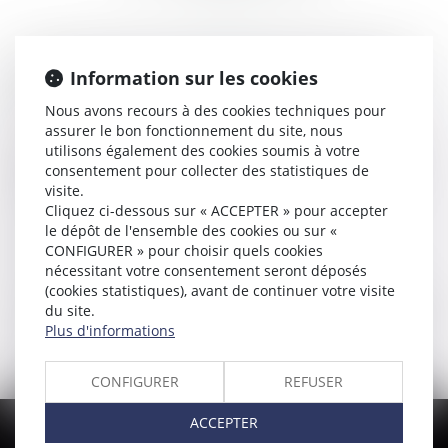
Arrageois depuis toujours, après des études de Droit à Lille,
Information sur les cookies
Maître Antoine le Gentil est devenu avocat en décembre
1994.
Nous avons recours à des cookies techniques pour
assurer le bon fonctionnement du site, nous
Après avoir exercé 2 ans à Béthune, il a rejoint son père, lui-
utilisons également des cookies soumis à votre
consentement pour collecter des statistiques de
même avocat à Arras, en décembre 1996 puis s’est associé
visite.
avec lui en 1998.
Cliquez ci-dessous sur « ACCEPTER » pour accepter
le dépôt de l'ensemble des cookies ou sur «
Il travaille avec passion et s’investit dans chaque dossier
CONFIGURER » pour choisir quels cookies
qu’on lui confie.
nécessitant votre consentement seront déposés
(cookies statistiques), avant de continuer votre visite
Il est attentif aux évolutions technologiques, il est fidèle aux
du site.
règles déontologiques, il aime la bande-dessinée et se rend à
Plus d'informations
son travail en vélo !
CONFIGURER
REFUSER
ACCEPTER
NOS DERNIERS TWEETS