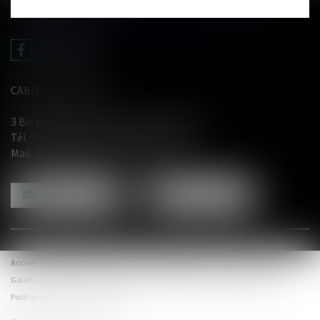
CABINET LE GENTIL
3 Bis place du Wetz d'amain - 62000 Arras
Tél :
03 21 71 61 29
- Fax : 03 21 71 91 12
Mail :
selarl@avocat-legentil.com
NOUS CONTACTER
NOUS LOCALISER
Accueil
Compétences
Équipe
Honoraires
Actus
Contact
Galerie
Plan du site
Politique de confidentialité
Mentions légales
Politique de cookies
Articles