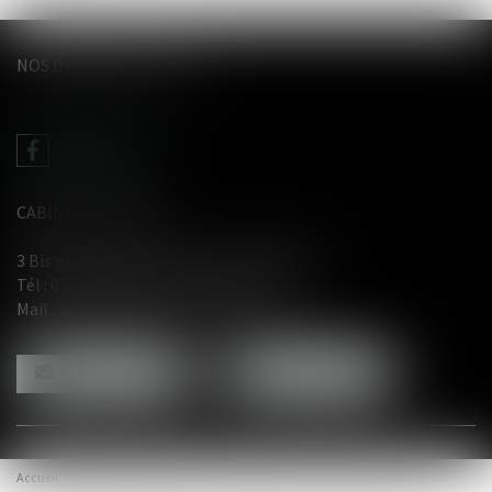
NOS DERNIERS TWEETS
CABINET LE GENTIL
3 Bis place du Wetz d'amain - 62000 Arras
Tél :
03 21 71 61 29
- Fax : 03 21 71 91 12
Mail :
selarl@avocat-legentil.com
NOUS CONTACTER
NOUS LOCALISER
Accueil
Compétences
Équipe
Honoraires
Actus
Contact