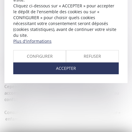
Cliquez ci-dessous sur « ACCEPTER » pour accepter
les adoptions
le dépôt de l'ensemble des cookies ou sur «
les conflits lors d’une succession difficile, héritages,
CONFIGURER » pour choisir quels cookies
testament, donations, legs
nécessitant votre consentement seront déposés
les majeurs vulnérables, sous tutelle, curatelle…
(cookies statistiques), avant de continuer votre visite
du site.
tout changement de régime matrimonial
Plus d'informations
rédiger vos accords parentaux et les faire homologuer par
le juge.
CONFIGURER
REFUSER
Nos ambitions au Cabinet le Gentil : éviter d’accentuer les
difficultés, tout tenter pour éviter l’affrontement et préférer
ACCEPTER
la conciliation, la médiation, l’échange.
Cependant, nous saurons aussi vous conseiller, vous
accompagner et vous guider en cas de nécessité d’aller au
conflit.
Consultez également nos compétences dans la rubrique «
enfants »