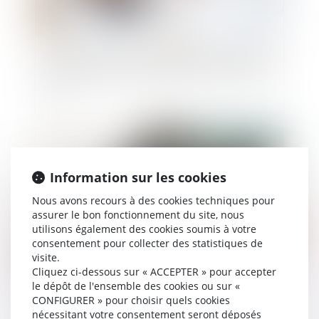
Le seuil d’exonération des cotisations apprentis
est proratisé en cas d’entrée/sortie en cours de
mois
Publié le :
28/07/2021
Information sur les cookies
Nous avons recours à des cookies techniques pour
assurer le bon fonctionnement du site, nous
utilisons également des cookies soumis à votre
consentement pour collecter des statistiques de
visite.
Cliquez ci-dessous sur « ACCEPTER » pour accepter
le dépôt de l'ensemble des cookies ou sur «
La fiscalité des successions : un impôt mal
CONFIGURER » pour choisir quels cookies
compris et très impopulaire
nécessitant votre consentement seront déposés