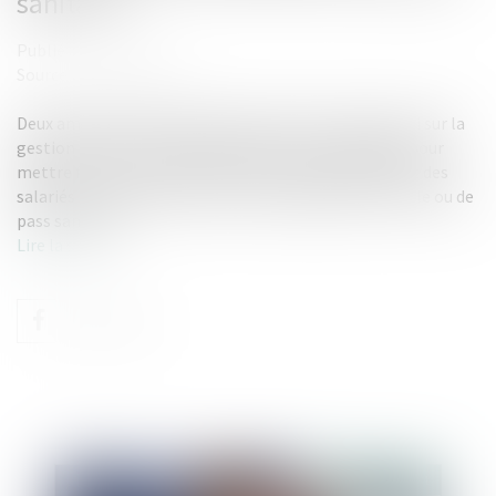
sanitaire
Publié le :
27/07/2021
Source :
www.capital.fr
Deux amendements du gouvernement au projet de loi sur la
gestion de la crise sanitaire précisent les modalités pour
mettre fin aux fonctions des personnels soignants et des
salariés qui ne respectent pas leur obligation vaccinale ou de
pass sanitaire...
Lire la suite
Publié le :
02/08/2021