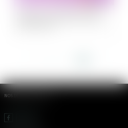
Licenciement : ce que prévoit précisément
l’exécutif pour les personnels non vaccinés ou
sans pass sanitaire
<<
<
...
59
60
61
62
63
64
65
>
>>
NOS DERNIERS TWEETS