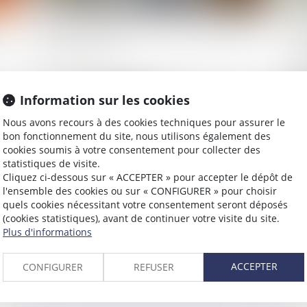
oire
Non-concurrence : pas de prorogation du délai
In
pendant le Covid
vio
ag
Information sur les cookies
2026
Publié le :
20/05/2026
Nous avons recours à des cookies techniques pour assurer le
bon fonctionnement du site, nous utilisons également des
cookies soumis à votre consentement pour collecter des
statistiques de visite.
Cliquez ci-dessous sur « ACCEPTER » pour accepter le dépôt de
l'ensemble des cookies ou sur « CONFIGURER » pour choisir
quels cookies nécessitant votre consentement seront déposés
(cookies statistiques), avant de continuer votre visite du site.
Plus d'informations
Succession : qu'est-ce que l'indivision ?
Ac
ACCEPTER
CONFIGURER
REFUSER
é
au 