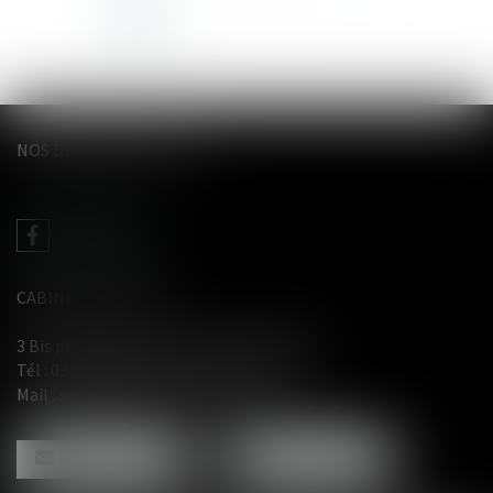
<<
<
1
2
3
4
5
6
7
...
>
>>
NOS DERNIERS TWEETS
CABINET LE GENTIL
3 Bis place du Wetz d'amain - 62000 Arras
Tél :
03 21 71 61 29
- Fax : 03 21 71 91 12
Mail :
selarl@avocat-legentil.com
NOUS CONTACTER
NOUS LOCALISER