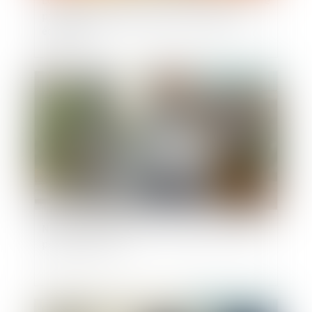
Loi du 13 juillet 2026 : une assistance obligatoire
par avocat pour les mineurs en assistance
éducative
Publié le :
20/07/2026
Non-concurrence : pas de prorogation du délai
pendant le Covid
Publié le :
29/05/2026