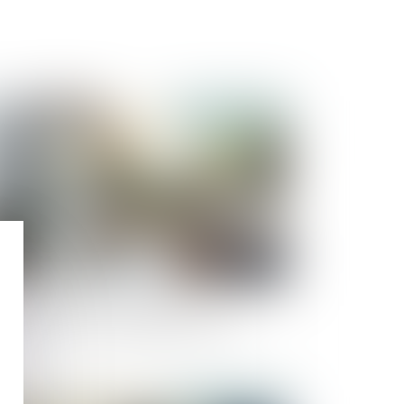
Publié le :
19/06/2025
icule au travail : un nouveau cadre
glementaire face aux épisodes de chaleur
tense