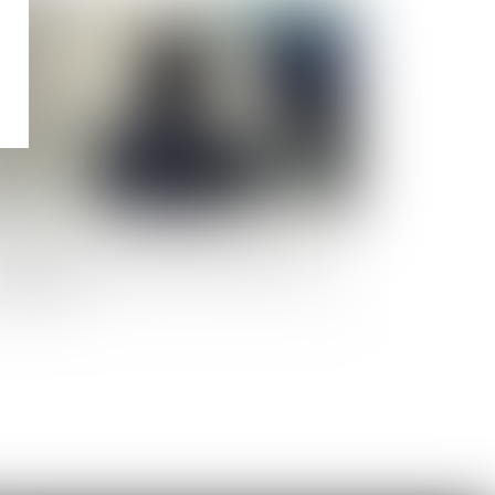
Publié le :
13/06/2025
olences sexuelles envers les hommes : des
ressions subies surtout pendant l'enfance et
adolescence