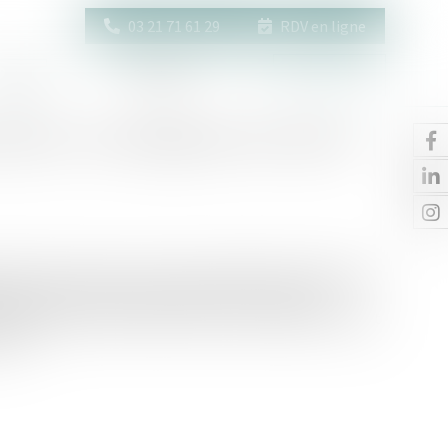
03 21 71 61 29
RDV en ligne
Actus
Contact
Espace client
orale : une obligation de conseil
ion d'information et de conseil, laquelle s’étend au-delà
plique alors notamment d’alerter le client sur les
e la prescription imminente d’un droit. À défaut, l'avocat
lle...