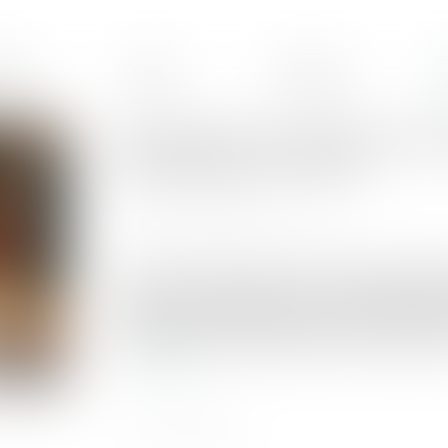
ences
Équipe
Honoraires
Prescription en matière success
renforcée pour l’avocat
Publié le :
18/06/2025
Source :
www.lemag-juridique.com
L'avocat est tenu envers son client d'une obligat
du strict mandat procédural. Cette obligation im
conséquences juridiques d’une inaction, telles qu
peut engager sa responsabilité civile professionne
Lire la suite