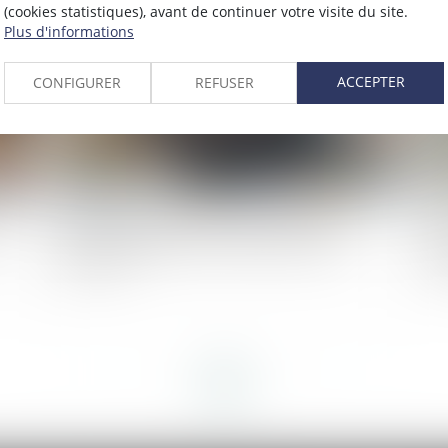
2025
Publié le :
17/06/2025
(cookies statistiques), avant de continuer votre visite du site.
Plus d'informations
ACCEPTER
CONFIGURER
REFUSER
Solidarité fiscale entre ex-conjoints : une
Vi
réforme appliquée avec rigueur, rapidité et
ag
humanité
l'
<<
<
...
3
4
5
6
7
8
9
...
>
>>