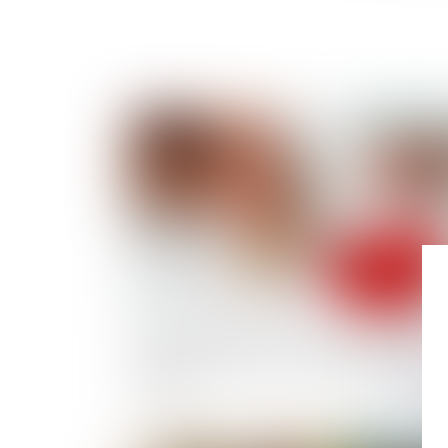
Publié le :
24/06/
Récompense due à la communauté : point de
départ des intérêts en cas d’aliénation d’un b
propre