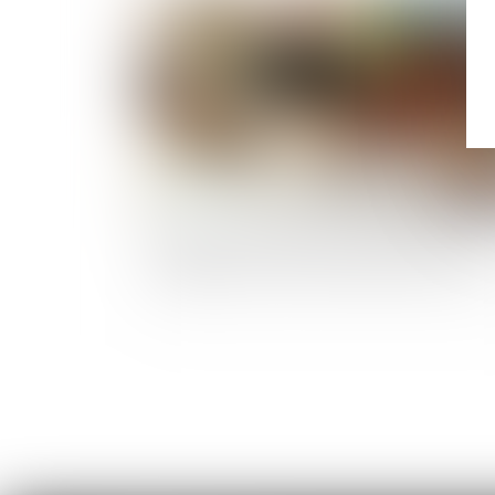
Publié le :
18/06/
Prescription en matière successorale : une
obligation de conseil renforcée pour l’avocat