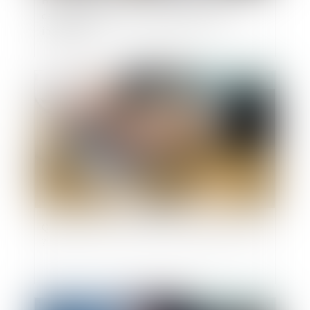
Harcèlement moral : l’absence de justification
des agissements de l’employeur lui est
imputable
Publié le :
03/01/2023
Quelle gratification pour les stagiaires en 2023
?
Publié le :
17/10/2022