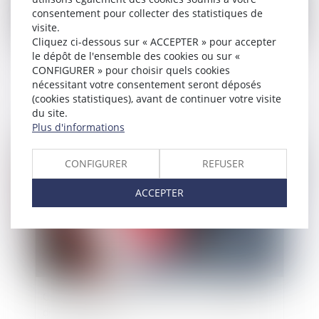
consentement pour collecter des statistiques de
visite.
Cliquez ci-dessous sur « ACCEPTER » pour accepter
le dépôt de l'ensemble des cookies ou sur «
Un temps partiel ne doit pas se transformer en
CONFIGURER » pour choisir quels cookies
temps complet !
nécessitant votre consentement seront déposés
(cookies statistiques), avant de continuer votre visite
du site.
Plus d'informations
Publié le :
27/06/2022
CONFIGURER
REFUSER
ACCEPTER
Gestion des vagues de chaleur : les obligations
de l'employeur