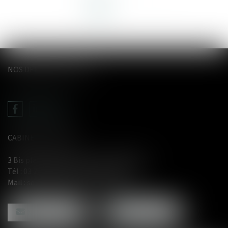
<<
<
1
2
3
>
>>
NOS DERNIERS TWEETS
CABINET LE GENTIL
3 Bis place du Wetz d'amain - 62000 Arras
Tél :
03 21 71 61 29
- Fax : 03 21 71 91 12
Mail :
selarl@avocat-legentil.com
NOUS CONTACTER
NOUS LOCALISER