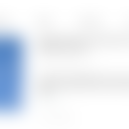
ences
Équipe
Honoraires
Appréciation de la dispropor
séparée de biens
Publié le :
16/02/2022
Source :
actu.dalloz-etudiant.fr
a disproportion de l'engagement d'une caution
s'apprécie au regard de ses revenus et biens p
indivis...
Lire la suite