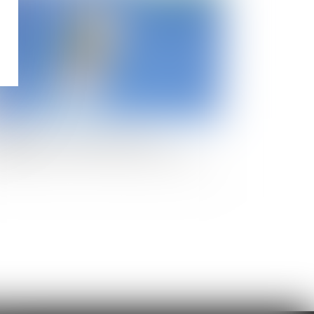
préciation de la disproportion de
engagement de la caution séparée de biens