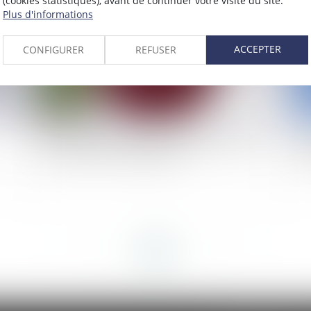
(cookies statistiques), avant de continuer votre visite du site.
Plus d'informations
ACCEPTER
CONFIGURER
REFUSER
Un salarié peut-il refuser une mutation au nom
Ap
de ses convictions religieuses ?
l'
<<
<
...
49
50
51
52
53
54
55
...
>
>>