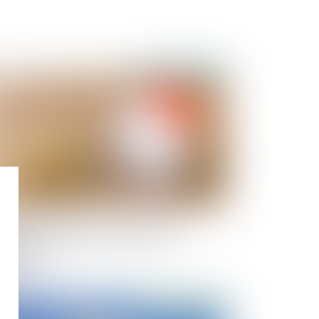
Publié le :
24/02/2022
ndivisaire qui rembourse le crédit-relais
ançant un achat indivis a droit à une
demnité
Publié le :
16/02/2022