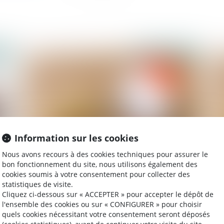
2022
Publié le :
02/03/2022
Information sur les cookies
Nous avons recours à des cookies techniques pour assurer le
Paiement fractionné des droits de succession
L’i
bon fonctionnement du site, nous utilisons également des
fin
cookies soumis à votre consentement pour collecter des
in
statistiques de visite.
Cliquez ci-dessous sur « ACCEPTER » pour accepter le dépôt de
l'ensemble des cookies ou sur « CONFIGURER » pour choisir
quels cookies nécessitant votre consentement seront déposés
2022
Publié le :
22/02/2022