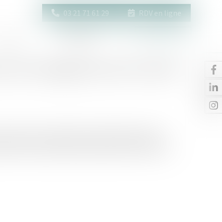
03 21 71 61 29
RDV en ligne
Actus
Contact
Espace client
tion de l'engagement de la caution
 mariée sous le régime de la séparation de biens
ersonnels, comprenant sa quote-part dans les biens