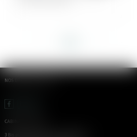
<<
<
...
59
60
61
62
63
64
65
>
>>
NOS DERNIERS TWEETS
CABINET LE GENTIL
3 Bis place du Wetz d'amain - 62000 Arras