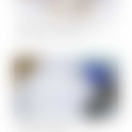
Ce qu'il faut savoir sur le rachat de soulte d'un
bien immobilier en cas de divorce
Publié le :
25/08/2021
Immobilier à temps partagé : la méfiance
s'impose avant de signer