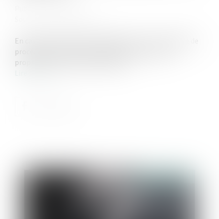
Publié le :
25/08/2021
Source :
www.challenges.fr
En cas de succession ou de séparation, il est possible de
procéder à un rachat de soulte pour devenir seul
propriétaire d’un bien immobilier...
Lire la suite
Publié le :
01/09/2021