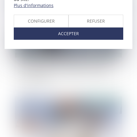
Publié le :
26/08/2021
Plus d'informations
CONFIGURER
REFUSER
ACCEPTER
Le recouvrement des cotisations de retraite
complémentaire par l’URSSAF est reporté au
1er janvier 2023
Publié le :
25/08/2021