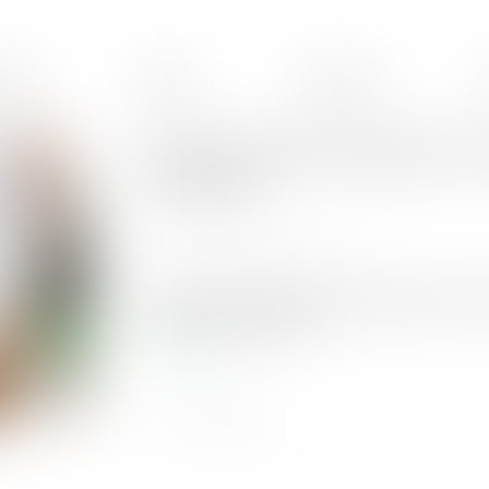
ences
Équipe
Honoraires
Cette formalité protège son c
la retraite
Publié le :
24/04/2024
Source :
www.journaldunet.com
Certains choix qui paraissaient appropriés au
mesure que l'on vieillit...
Lire la suite