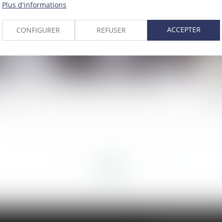
Plus d'informations
ACCEPTER
CONFIGURER
REFUSER
Qu’est-ce que l’indivision en succession ?
Ce
ent
att
<<
<
...
18
19
20
21
22
23
24
...
>
>>