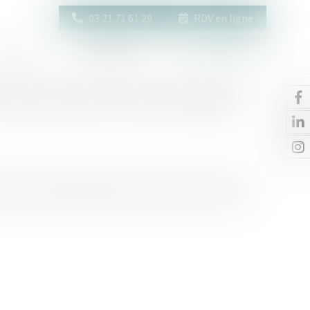
03 21 71 61 29
RDV en ligne
Actus
Contact
Espace client
onjoint quand on atteint l'âge de
 moment du mariage peuvent ne plus être pertinents à