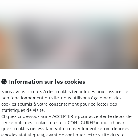
2024
Publié le :
14/05/2024
Information sur les cookies
t
Demande de reprise de sommes d’argent : la
Vi
Nous avons recours à des cookies techniques pour assurer le
la
nécessaire qualification de propre de l’époux à
eu
bon fonctionnement du site, nous utilisons également des
cookies soumis à votre consentement pour collecter des
la date de la dissolution de la communauté
eu
statistiques de visite.
Cliquez ci-dessous sur « ACCEPTER » pour accepter le dépôt de
l'ensemble des cookies ou sur « CONFIGURER » pour choisir
2024
Publié le :
25/04/2024
quels cookies nécessitant votre consentement seront déposés
(cookies statistiques), avant de continuer votre visite du site.