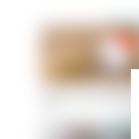
Publié le :
29/05/
Assurance-vie : pas de primes manifestemen
exagérées sans une bonne administration de 
preuve
Publié le :
01/05/