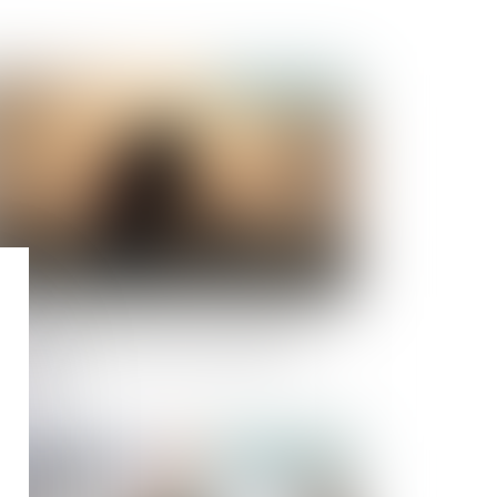
Publié le :
03/05/2024
olences faites aux femmes : la première loi
ropéenne définitivement adoptée par les
rodéputés
Publié le :
24/04/2024