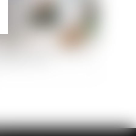
tte formalité protège son conjoint quand on
eint l'âge de la retraite