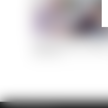
Loi bien vieillir -Suppression de l’obligation
alimentaire envers le parent ou le grand-par
dans certains cas