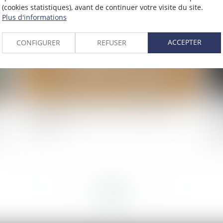
2023
(cookies statistiques), avant de continuer votre visite du site.
Publié le :
13/12/2023
Plus d'informations
ACCEPTER
CONFIGURER
REFUSER
Recevabilité de l’action en contestation de
So
paternité
d’
vi
<<
<
...
23
24
25
26
27
28
29
...
>
>>