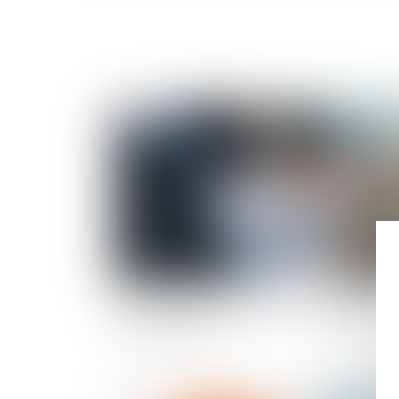
Publié le :
02/01/
Participation aux acquêts : calcul de la plus-
value d’un bien