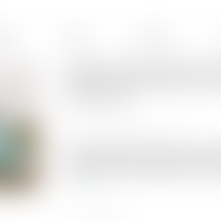
ences
Équipe
Honoraires
Complexité des opérations de
notaire : le juge doit en plus
surveillance
Publié le :
14/12/2023
Source :
www.lemag-juridique.com
En matière d’opérations de partage, l'article 13
la complexité des opérations le justifie, le tr
de partage et commet un juge pour surveiller c
Lire la suite