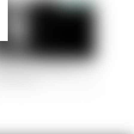
Publié le :
08/12/2023
utien financier -Une aide universelle
urgence est mise en place pour les victimes de
olences conjugales