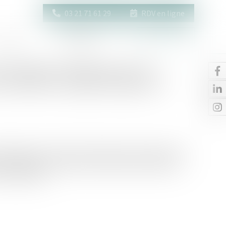
03 21 71 61 29
RDV en ligne
Actus
Contact
Espace client
 partage et désignation d’un
 commettre un juge chargé de la
64 alinéa 1er du Code de procédure civile prévoit que si
ibunal désigne un notaire pour procéder aux opérations
es opérations...