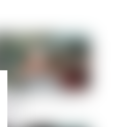
Publié le :
19/12/2023
-retour illicite d’enfant : quelle juridiction
t compétente ?