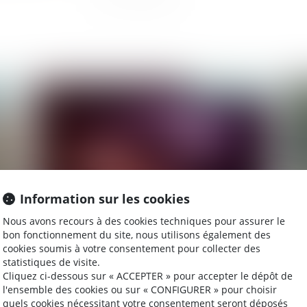
2024
Publié le :
21/12/2023
Information sur les cookies
Nous avons recours à des cookies techniques pour assurer le
bon fonctionnement du site, nous utilisons également des
Donation de sommes d’argent avec réserve
Non
cookies soumis à votre consentement pour collecter des
d’usufruit : vers la non-déductibilité de la dette
es
statistiques de visite.
de restitution ?
Cliquez ci-dessous sur « ACCEPTER » pour accepter le dépôt de
l'ensemble des cookies ou sur « CONFIGURER » pour choisir
quels cookies nécessitant votre consentement seront déposés