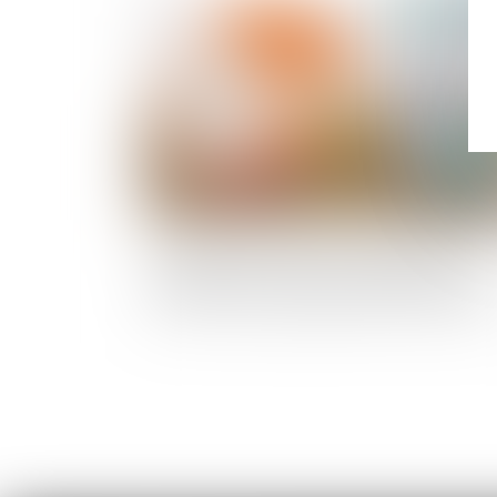
Publié le :
14/12/
Complexité des opérations de partage et
désignation d’un notaire : le juge doit en plus
commettre un juge chargé de la surveillance