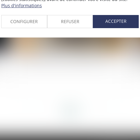
Plus d'informations
ACCEPTER
CONFIGURER
REFUSER
Compte professionnel de prévention (C2P)
Dro
fr
l’o
<<
<
...
6
7
8
9
10
11
12
...
>
>>