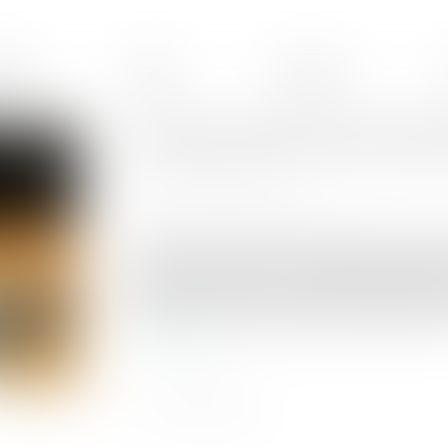
ences
Équipe
Honoraires
Compte professionnel de pré
Publié le :
28/03/2025
Source :
efl.businesscomm.fr
L’employeur doit prévenir l’exposition aux risqu
taille et ses activités. Il a l'obligation d’éval
facteurs de risques professionnels en vigueur 
(C2P) dès lors que cette exposition dépasse un cer
Lire la suite