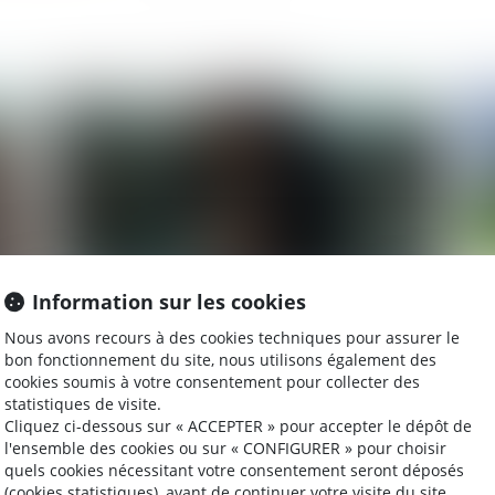
2025
Publié le :
04/04/2025
Information sur les cookies
Nous avons recours à des cookies techniques pour assurer le
L'aide d'urgence pour les victimes de violences
Da
bon fonctionnement du site, nous utilisons également des
conjugales a bénéficié à plus de
nou
cookies soumis à votre consentement pour collecter des
40 000 personnes depuis sa création fin 2023
en 
statistiques de visite.
Cliquez ci-dessous sur « ACCEPTER » pour accepter le dépôt de
l'ensemble des cookies ou sur « CONFIGURER » pour choisir
quels cookies nécessitant votre consentement seront déposés
2025
Publié le :
28/03/2025
(cookies statistiques), avant de continuer votre visite du site.