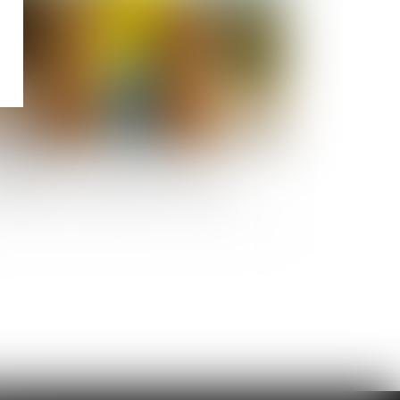
it de visite en espace de rencontre :
bligation pour le juge de fixer une durée