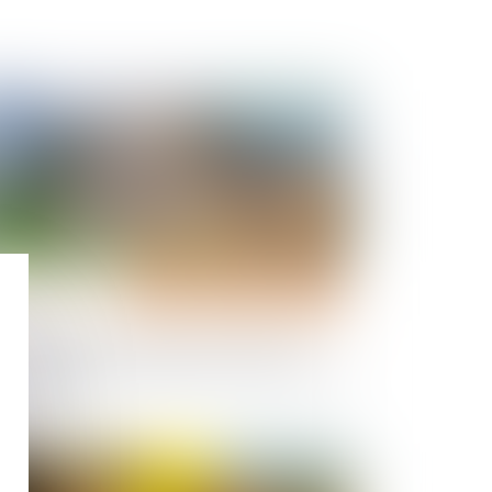
Publié le :
04/04/2025
ns le cadre d'une succession, comment la
velle législation simplifie la vente des biens
indivision ?
Publié le :
25/03/2025