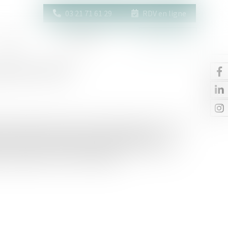
03 21 71 61 29
RDV en ligne
Actus
Contact
Espace client
vention (C2P)
es professionnels de ses salariés, quelles que soient sa
uer et de déclarer chaque année l'exposition aux 6
dans le cadre du Compte professionnel de prévention
tain seuil (C. trav. art. D 4163-2)...