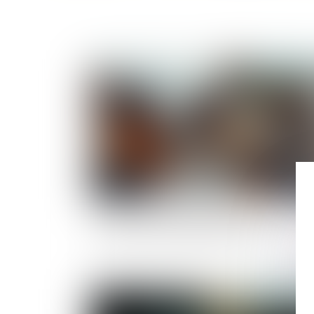
Publié le :
11/04/
Le droit de retour légal se transmet aux
héritiers de l’ascendant donateur
Publié le :
28/03/