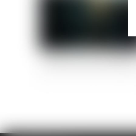
Transports en commun : les femmes 1ères
victimes de violences sexuelles | vie-publique.