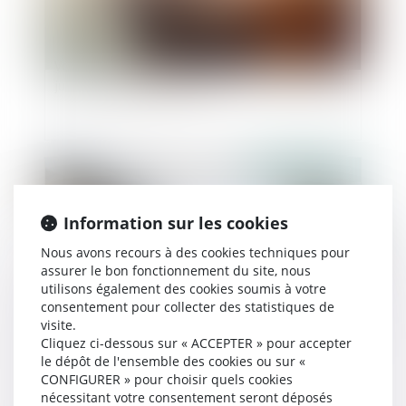
Vol de téléphone entre époux : la loi évolue et la
justice condamne le mari
Publié le :
29/06/2022
Information sur les cookies
Nous avons recours à des cookies techniques pour
assurer le bon fonctionnement du site, nous
utilisons également des cookies soumis à votre
consentement pour collecter des statistiques de
visite.
Cliquez ci-dessous sur « ACCEPTER » pour accepter
le dépôt de l'ensemble des cookies ou sur «
Le logement de l’entrepreneur en cours de
CONFIGURER » pour choisir quels cookies
divorce peut redevenir saisissable par ses
nécessitant votre consentement seront déposés
créanciers