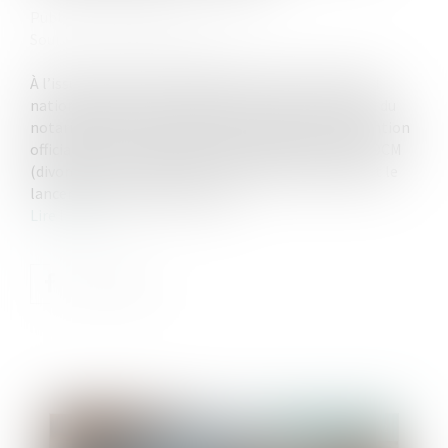
Publié le :
07/07/2022
Source :
www.actu-juridique.fr
À l’issue d’un travail commun de cinq ans, le Conseil
national des barreaux (CNB) et le Conseil supérieur du
notariat (CSN) ont signé le 15 juin dernier la convention
officialisant la transmission dématérialisée de l’e-DCM
(divorce par consentement mutuel électronique) et le
lancement de l’outil le 21 juin...
Lire la suite
Publié le :
07/07/2022