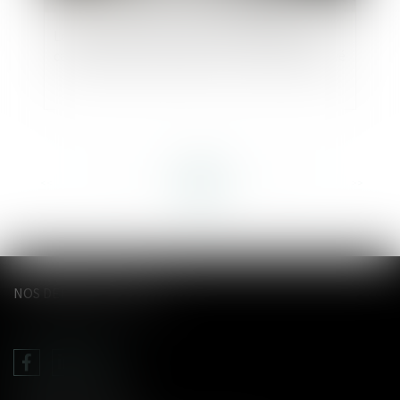
La soustraction de mineur par ascendant au
carrefour des droits pénal et international privé
<<
<
...
44
45
46
47
48
49
50
...
>
>>
NOS DERNIERS TWEETS