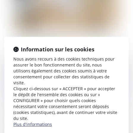
Donation : comment transmettre de l'argent
sans payer d'impôts ?
Information sur les cookies
Nous avons recours à des cookies techniques pour
assurer le bon fonctionnement du site, nous
Publié le :
21/07/2021
utilisons également des cookies soumis à votre
consentement pour collecter des statistiques de
visite.
Cliquez ci-dessous sur « ACCEPTER » pour accepter
le dépôt de l'ensemble des cookies ou sur «
CONFIGURER » pour choisir quels cookies
nécessitant votre consentement seront déposés
(cookies statistiques), avant de continuer votre visite
du site.
Plus d'informations