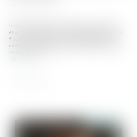
Publié le :
21/11/2024
Source :
www.aurep.com
Un défunt laissait pour lui succéder son fils et sa fille
elle-même décédée, aux droits de laquelle venaient ses
fils. Le de cujus avait de son vivant effectué plusieurs
donations de sommes d’argent par chèques au nom de
l’épouse de son fils...
Lire la suite
Publié le :
27/11/2024