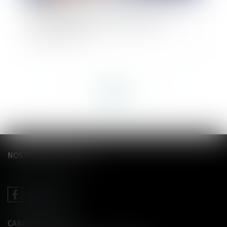
Protection renforcée des salariées enceintes :
nullité du licenciement et indemnités
compensatoires
<<
<
...
11
12
13
14
15
16
17
...
>
>>
NOS DERNIERS TWEETS
CABINET LE GENTIL