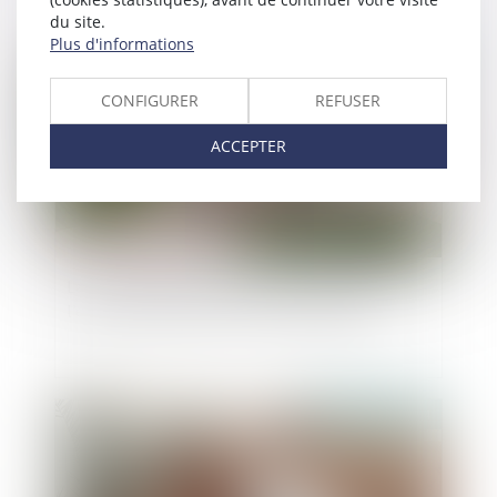
du site.
Plus d'informations
Publié le :
21/11/2024
CONFIGURER
REFUSER
ACCEPTER
La donation effectuée au profit du conjoint de
l’époux successible n’est pas rapportable
Publié le :
21/11/2024