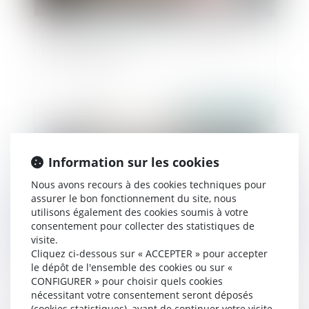
Un registre pour centraliser les mandats de
protection future
Publié le :
25/11/2024
Information sur les cookies
Nous avons recours à des cookies techniques pour
assurer le bon fonctionnement du site, nous
utilisons également des cookies soumis à votre
consentement pour collecter des statistiques de
visite.
Cliquez ci-dessous sur « ACCEPTER » pour accepter
Preuve de la discrimination et étendue de
le dépôt de l'ensemble des cookies ou sur «
l’office du juge
CONFIGURER » pour choisir quels cookies
nécessitant votre consentement seront déposés
(cookies statistiques), avant de continuer votre visite