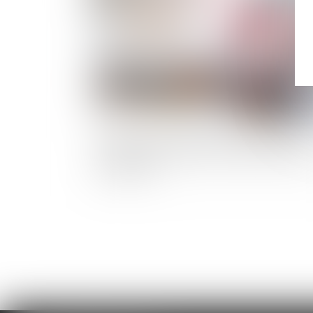
Évaluation de la prestation compensatoire :
l’exclusion de la vocation successorale ne po
pas question