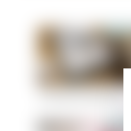
Publié le :
27/04/
Une donation en nue-propriété sauvée de
l’action paulienne par l’usufruit réservé
Publié le :
06/04/