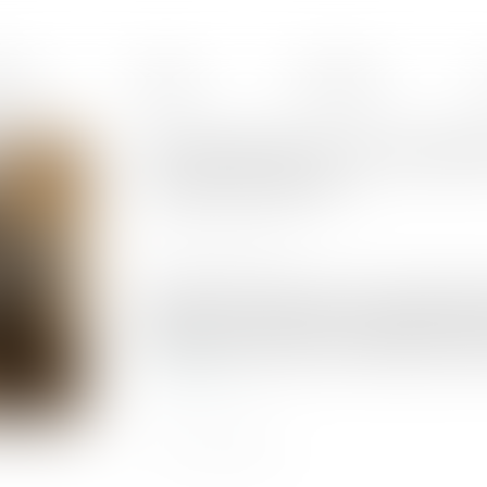
ences
Équipe
Honoraires
Une donation en nue-propriét
l’usufruit réservé
Publié le :
27/04/2022
Source :
www.efl.fr
S’agissant d’une donation en nue-propriété con
souverainement apprécié, au regard de l’évaluat
intérêts, que la preuve de l’insolvabilité de la 
Lire la suite