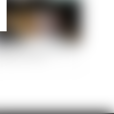
ligation naturelle d’un héritier à exécuter un
u exprimé par le testateur