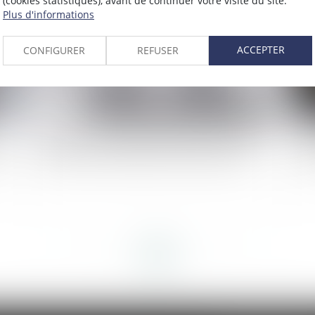
(cookies statistiques), avant de continuer votre visite du site.
Plus d'informations
ACCEPTER
CONFIGURER
REFUSER
Quand la contribution aux charges du ménage
Ob
se
fait échec à l’indemnisation d’un concubin
vœ
<<
<
...
47
48
49
50
51
52
53
...
>
>>