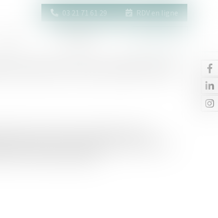
03 21 71 61 29
RDV en ligne
Actus
Contact
Espace client
é sauvée de l’action paulienne par
testée par un créancier, les juges du fond ont
ion de l’usufruit et du montant de la créance et des
donatrice n’était pas rapportée.