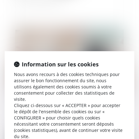
Publié le :
15/11/2022
Information sur les cookies
Nous avons recours à des cookies techniques pour
assurer le bon fonctionnement du site, nous
utilisons également des cookies soumis à votre
consentement pour collecter des statistiques de
visite.
Autonomie du régime matrimonial et de la
Cliquez ci-dessous sur « ACCEPTER » pour accepter
prestation compensatoire
le dépôt de l'ensemble des cookies ou sur «
CONFIGURER » pour choisir quels cookies
nécessitant votre consentement seront déposés
(cookies statistiques), avant de continuer votre visite
du site.
Publié le :
10/11/2022