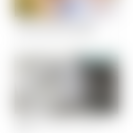
Précisions sur la pratique de délégation
d’autorité parentale en vue d’adoption
Publié le :
04/11/2022
Quelles sont les démarches à faire après un
décès ?