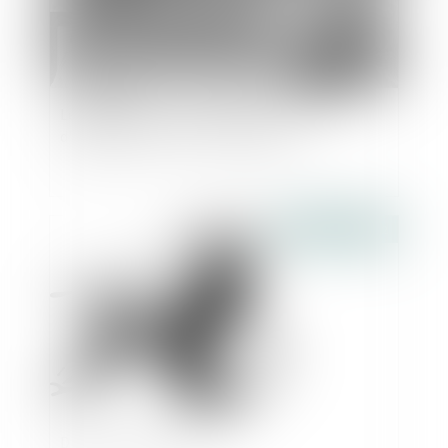
Le juge peut-il limiter le droit de visite et
d'hébergement sans motif grave ?
Publié le :
17/11/2022
Droit des successions