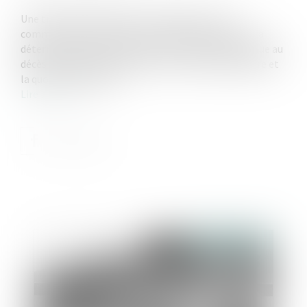
Une transaction relative à la liquidation d’une
communauté après décès n’a aucune incidence sur la
détermination de la masse de calcul, laquelle s’évalue au
décès et permet de déterminer la réserve héréditaire et
la quotité disponible...
Lire la suite
Publié le :
22/11/2022