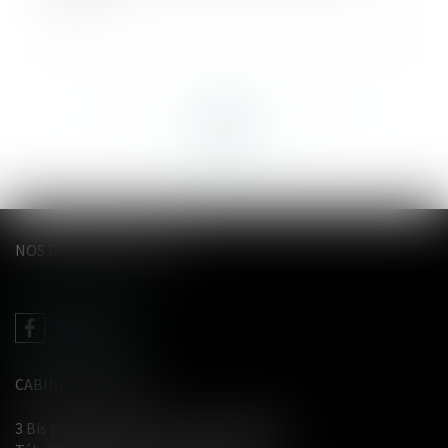
<<
<
...
39
40
41
42
43
44
45
...
>
>>
NOS DERNIERS TWEETS
CABINET LE GENTIL
3 Bis place du Wetz d'amain - 62000 Arras