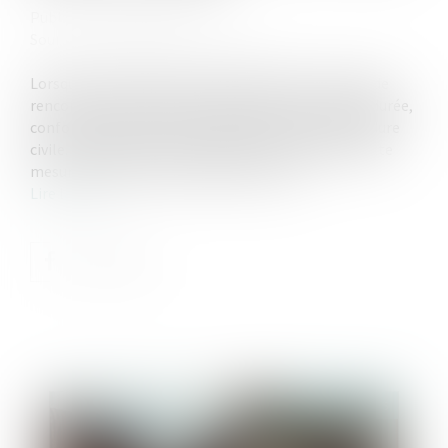
Publié le :
25/03/2025
Source :
www.lemag-juridique.com
Lorsqu'un droit de visite est exercé dans un espace de
rencontre, le juge doit impérativement en fixer la durée,
conformément à l'article 1180-5 du Code de procédure
civile. L'absence de précision quant à la durée de cette
mesure constitue une violation de la loi...
Lire la suite
Publié le :
11/04/2025