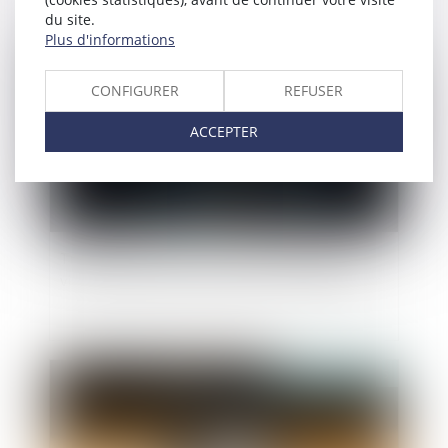
du site.
Plus d'informations
Publié le :
28/03/2025
CONFIGURER
REFUSER
ACCEPTER
Transports en commun : les femmes 1ères
victimes de violences sexuelles | vie-publique.fr
Publié le :
28/03/2025