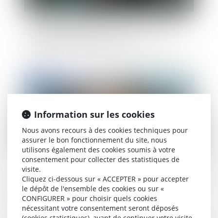
L'aide d'urgence pour les victimes de violences
conjugales a bénéficié à plus de
40 000 personnes depuis sa création fin 2023
Publié le :
04/04/2025
Information sur les cookies
Nous avons recours à des cookies techniques pour
assurer le bon fonctionnement du site, nous
utilisons également des cookies soumis à votre
consentement pour collecter des statistiques de
visite.
Cliquez ci-dessous sur « ACCEPTER » pour accepter
Dans le cadre d'une succession, comment la
le dépôt de l'ensemble des cookies ou sur «
nouvelle législation simplifie la vente des biens
CONFIGURER » pour choisir quels cookies
en indivision ?
nécessitant votre consentement seront déposés
(cookies statistiques), avant de continuer votre visite