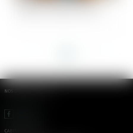
Droit de visite en espace de rencontre :
l’obligation pour le juge de fixer une durée
<<
<
...
6
7
8
9
10
11
12
...
>
>>
NOS DERNIERS TWEETS
CABINET LE GENTIL