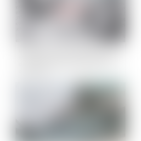
L'époux ayant alimenté un compte personnel
d'épargne de retraite complémentaire avec des
deniers communs doit des récompenses à la
communauté
Publié le :
23/10/2024