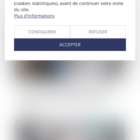
(cookies statistiques), avant de continuer votre visite
du site.
Plus d'informations
Publié le :
25/10/2024
CONFIGURER
REFUSER
ACCEPTER
Le ministère du Travail et de l’Emploi lance une
nouvelle campagne afin de renforcer la
prévention des accidents du travail graves et
mortels
Publié le :
23/10/2024