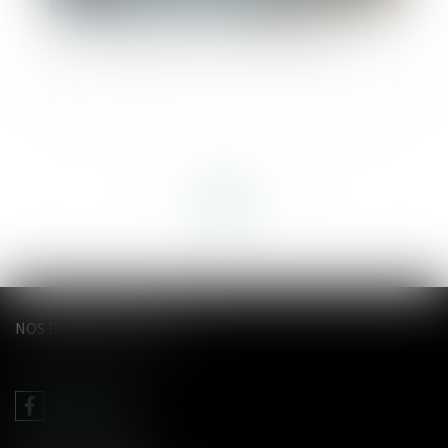
SMIC : augmentation au 1er novembre 2024
<<
<
...
13
14
15
16
17
18
19
...
>
>>
NOS DERNIERS TWEETS