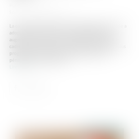
Publié le :
31/10/2024
Source :
www.notretemps.com
La commission des Finances de l'Assemblée nationale a
adopté ce jeudi 17 octobre un amendement pour
augmenter la fiscalité sur les assurances vie dans le
cadre d'une succession. En résulterait une taxation plus
progressive, mais surtout plus importante, qui
pénaliserait les familles les...
Lire la suite
Publié le :
31/10/2024