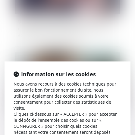
Une étude scientifique montre que l'alcool est
un facteur déterminant des violences sexistes
et sexuelles en milieu étudiant
Publié le :
30/10/2024
Information sur les cookies
Nous avons recours à des cookies techniques pour
assurer le bon fonctionnement du site, nous
utilisons également des cookies soumis à votre
consentement pour collecter des statistiques de
visite.
Cliquez ci-dessous sur « ACCEPTER » pour accepter
le dépôt de l'ensemble des cookies ou sur «
Prestation de travail au cours du congé
CONFIGURER » pour choisir quels cookies
maternité
nécessitant votre consentement seront déposés