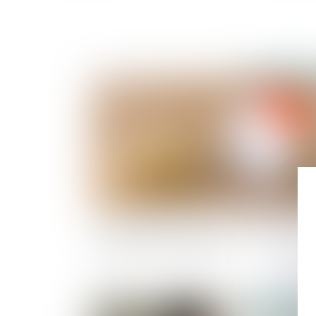
Publié le :
31/10/
Droits de succession: les avantages fiscaux de
l'assurance-vie en danger ?
Publié le :
25/10/