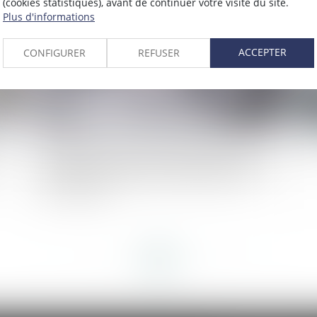
(cookies statistiques), avant de continuer votre visite du site.
Plus d'informations
ACCEPTER
CONFIGURER
REFUSER
une
L'époux ayant alimenté un compte personnel
SM
d'épargne de retraite complémentaire avec des
deniers communs doit des récompenses à la
communauté
<<
<
...
13
14
15
16
17
18
19
...
>
>>