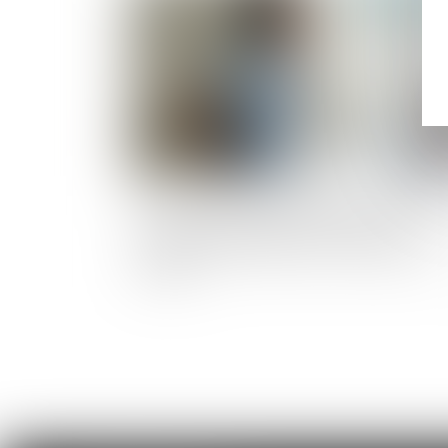
Le ministère du Travail et de l’Emploi lance 
nouvelle campagne afin de renforcer la
prévention des accidents du travail graves et
mortels