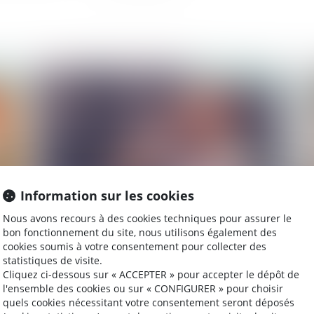
2024
Publié le :
30/10/2024
Information sur les cookies
Nous avons recours à des cookies techniques pour assurer le
Une étude scientifique montre que l'alcool est
Pr
bon fonctionnement du site, nous utilisons également des
un facteur déterminant des violences sexistes
ma
cookies soumis à votre consentement pour collecter des
et sexuelles en milieu étudiant
statistiques de visite.
Cliquez ci-dessous sur « ACCEPTER » pour accepter le dépôt de
l'ensemble des cookies ou sur « CONFIGURER » pour choisir
quels cookies nécessitant votre consentement seront déposés
2024
Publié le :
23/10/2024