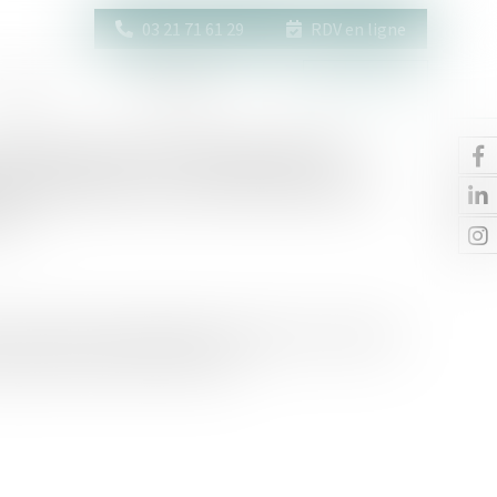
03 21 71 61 29
RDV en ligne
Actus
Contact
Espace client
ompte personnel d'épargne de
c des deniers communs doit des
té
ce soulève des enjeux juridiques complexes, notamment
ns propres et les biens communs...