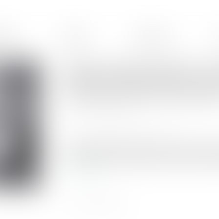
ences
Équipe
Honoraires
L'époux ayant alimenté un c
retraite complémentaire ave
récompenses à la communau
Publié le :
23/10/2024
Source :
www.lemag-juridique.com
Le partage des biens dans le cadre d'un divor
en ce qui concerne la distinction entre les bie
Lire la suite