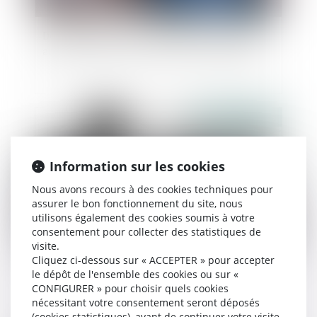
Donation: quelle est cette nouvelle obligation
administrative qui a finalement été reportée?
Publié le :
11/07/2025
Information sur les cookies
Nous avons recours à des cookies techniques pour
assurer le bon fonctionnement du site, nous
utilisons également des cookies soumis à votre
consentement pour collecter des statistiques de
visite.
Cliquez ci-dessous sur « ACCEPTER » pour accepter
Affaire Bétharram : comment réagir quand son
le dépôt de l'ensemble des cookies ou sur «
enfant se confie sur des violences de l’équipe
CONFIGURER » pour choisir quels cookies
éducative ?
nécessitant votre consentement seront déposés
(cookies statistiques), avant de continuer votre visite