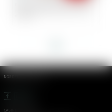
Divorce et entreprise exploitée sous forme de
société : comment évaluer les droits sociaux
d’un époux ?
<<
<
...
2
3
4
5
6
7
8
...
>
>>
NOS DERNIERS TWEETS
CABINET LE GENTIL