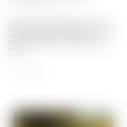
Publié le :
07/07/2025
Source :
www.lemag-juridique.com
L’acquisition de la nationalité française par mariage
exige une communauté de vie affective et matérielle au
moment de la déclaration. En cas de fraude,
l’enregistrement peut être contesté dans un délai de
deux ans...
Lire la suite
Publié le :
15/07/2025