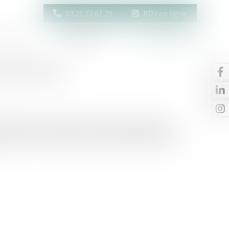
03 21 71 61 29
RDV en ligne
Actus
Contact
Espace client
a demander ?
ts doivent s'accorder sur le mode de garde de leurs
sagent souvent une garde exclusive, à la demande des