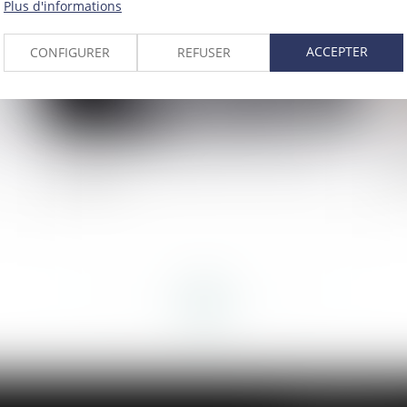
Plus d'informations
ACCEPTER
CONFIGURER
REFUSER
Comment et pourquoi obtenir un certificat
Co
d'hérédité?
co
<<
<
...
54
55
56
57
58
59
60
...
>
>>