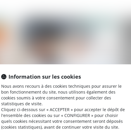
2021
Publié le :
24/11/2021
Information sur les cookies
Urssaf : négocier les conditions d’apurement
Pa
Nous avons recours à des cookies techniques pour assurer le
des dettes sociales
dr
bon fonctionnement du site, nous utilisons également des
cookies soumis à votre consentement pour collecter des
statistiques de visite.
Cliquez ci-dessous sur « ACCEPTER » pour accepter le dépôt de
l'ensemble des cookies ou sur « CONFIGURER » pour choisir
2021
Publié le :
10/11/2021
quels cookies nécessitant votre consentement seront déposés
(cookies statistiques), avant de continuer votre visite du site.