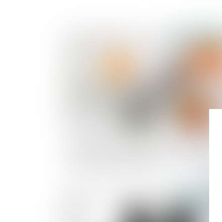
Publié le :
24/11/
Proposition de loi en vue de modifier la date
prise en compte pour la détermination de la
prestation compensatoire
Publié le :
16/11/