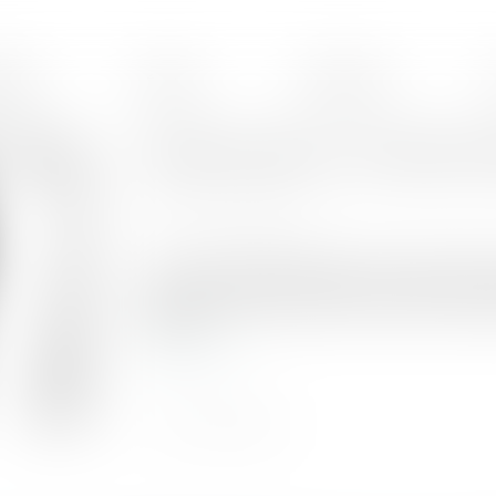
ences
Équipe
Honoraires
Garde exclusive : comment l
Publié le :
16/11/2021
Source :
www.capital.fr
Lors d'une procédure de divorce, les deux paren
enfants. Les juges aux affaires familiales envi
parents.
Lire la suite