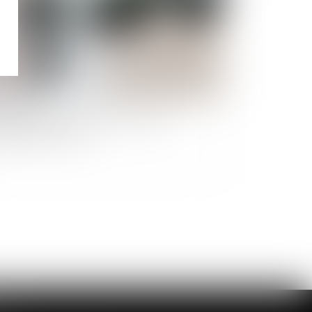
mment faire valoir ses droits sur une
ncession funéraire?