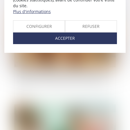
du site.
Plus d'informations
Publié le :
22/02/2023
CONFIGURER
REFUSER
ACCEPTER
Faute du couple qui fait annuler la paternité de
celui qu’ils ont laissé présumer père durant 30
ans
Publié le :
15/02/2023