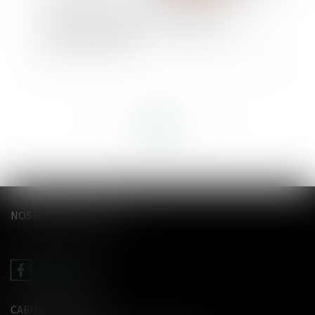
L'important patrimoine et la nature
influençable du majeur ne suffisent pas à le
placer sous tutelle
<<
<
...
35
36
37
38
39
40
41
...
>
>>
NOS DERNIERS TWEETS
CABINET LE GENTIL