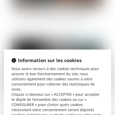
La notification du jugement est un préalable à
la majoration du taux de l'intérêt légal
Publié le :
01/03/2023
Information sur les cookies
Nous avons recours à des cookies techniques pour
assurer le bon fonctionnement du site, nous
utilisons également des cookies soumis à votre
consentement pour collecter des statistiques de
visite.
Cliquez ci-dessous sur « ACCEPTER » pour accepter
Succession : qu’est-ce qu’une attestation de
le dépôt de l'ensemble des cookies ou sur «
porte-fort ?
CONFIGURER » pour choisir quels cookies
nécessitant votre consentement seront déposés
(cookies statistiques), avant de continuer votre visite