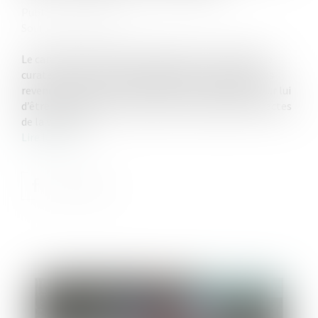
Publié le :
15/02/2023
Source :
www.efl.fr
Le caractère influençable du majeur et le fait qu’une
curatelle renforcée soit insuffisante au regard de ses
revenus élevés ne caractérisent pas la nécessité pour lui
d’être représenté d’une manière continue dans les actes
de la vie civile...
Lire la suite
Publié le :
08/03/2023