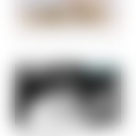
Indivision et dépense personnelle : mise au clair
Publié le :
06/10/2023
Violence à l’égard des femmes : le GREVIO