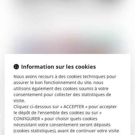
En présence de droits démembrés, la totalité du
passif de succession est imputable sur la part du
nu-propriétaire
Publié le :
17/10/2023
Information sur les cookies
Nous avons recours à des cookies techniques pour
assurer le bon fonctionnement du site, nous
utilisons également des cookies soumis à votre
consentement pour collecter des statistiques de
visite.
La pension alimentaire : définition, calcul et
Cliquez ci-dessous sur « ACCEPTER » pour accepter
obligations
le dépôt de l'ensemble des cookies ou sur «
CONFIGURER » pour choisir quels cookies
nécessitant votre consentement seront déposés
(cookies statistiques), avant de continuer votre visite