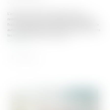
Source :
www.aurep.com
L’article 815-13 du Code Civil définit le droit au
remboursement de certaines dépenses exposées aux
frais d’un indivisaire sur le bien indivis. L’enjeu s’articule
autour de la qualification de la dépense qui déterminera
les modalités de calcul de la créance…
Lire la suite
Publié le :
20/10/2023