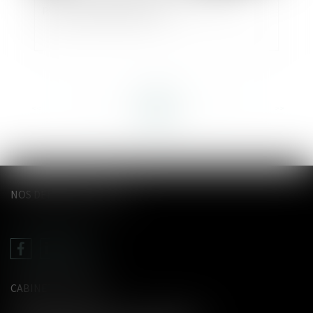
publie son rapport annuel
<<
<
...
25
26
27
28
29
30
31
...
>
>>
NOS DERNIERS TWEETS
CABINET LE GENTIL