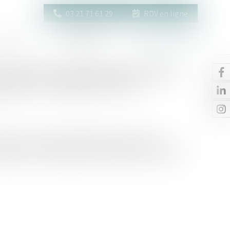
03 21 71 61 29
RDV en ligne
Actus
Contact
Espace client
 victimes de violences sexuelles
gresseur : adoption à l'AN
ation et la protection effective des victimes de
ur agresseur a été adoptée par les députés en première