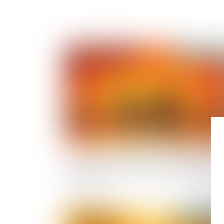
Publié le :
27/07/
Loi du 13 juillet 2026 : une assistance obligat
par avocat pour les mineurs en assistance
éducative
Publié le :
21/05/