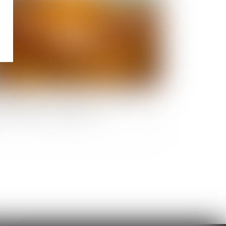
couchement sous X : comment concilier droit
secret et accès aux origines ?