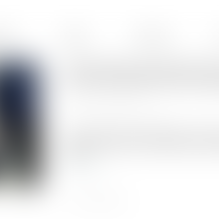
ences
Équipe
Honoraires
Information et protection des
lors de la libération de leur a
Publié le :
29/05/2026
Source :
www.lemondedudroit.fr
La proposition de loi visant à garantir l’inform
violences sexuelles lors de la libération de le
lecture...
Lire la suite