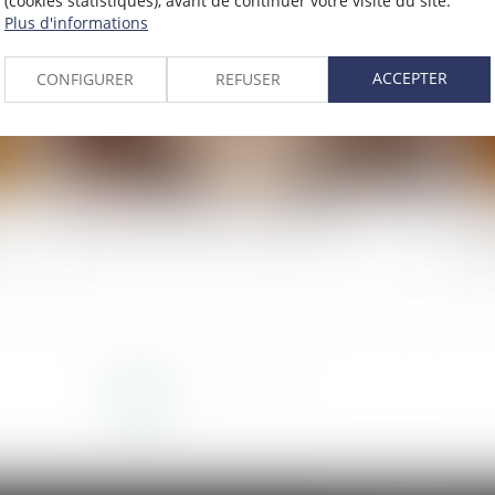
(cookies statistiques), avant de continuer votre visite du site.
Plus d'informations
ACCEPTER
CONFIGURER
REFUSER
Succession : qu'est-ce que l'indivision ?
Ac
é
au 
<<
<
1
2
3
4
5
6
7
...
>
>>