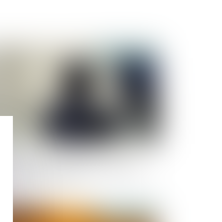
Publié le :
29/05/2026
formation et protection des victimes de
lences sexuelles lors de la libération de leur
resseur : adoption à l'AN
Publié le :
18/05/2026