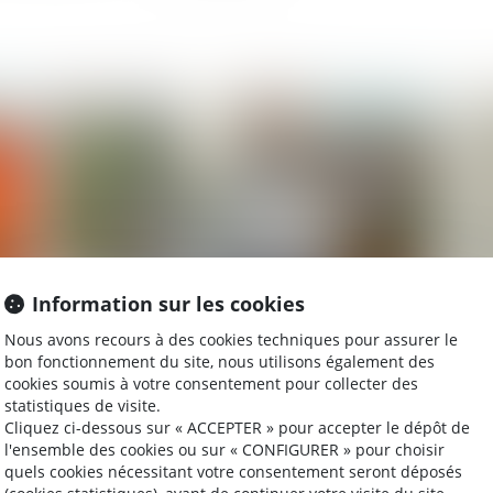
2026
Publié le :
20/07/2026
Information sur les cookies
Nous avons recours à des cookies techniques pour assurer le
oire
Non-concurrence : pas de prorogation du délai
In
bon fonctionnement du site, nous utilisons également des
pendant le Covid
vio
cookies soumis à votre consentement pour collecter des
ag
statistiques de visite.
Cliquez ci-dessous sur « ACCEPTER » pour accepter le dépôt de
l'ensemble des cookies ou sur « CONFIGURER » pour choisir
quels cookies nécessitant votre consentement seront déposés
2026
Publié le :
20/05/2026