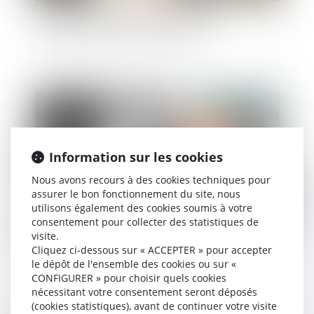
Une nouvelle obligation en matière de
prévention des risques chimiques
Publié le :
05/08/2021
Information sur les cookies
Nous avons recours à des cookies techniques pour
assurer le bon fonctionnement du site, nous
utilisons également des cookies soumis à votre
consentement pour collecter des statistiques de
visite.
L’effet interruptif de l’action en partage ne
Cliquez ci-dessous sur « ACCEPTER » pour accepter
le dépôt de l'ensemble des cookies ou sur «
s’étend pas à celle en versement d’un salaire
CONFIGURER » pour choisir quels cookies
différé
nécessitant votre consentement seront déposés
(cookies statistiques), avant de continuer votre visite