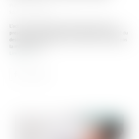
Publié le :
05/08/2021
Source :
www.efl.fr
L’action en partage n’interrompt pas le cours de la
prescription de la demande de salaire différé au profit du
descendant de l’exploitant, ces deux actions n’ayant pas
la même finalité...
Lire la suite
Publié le :
24/08/2021