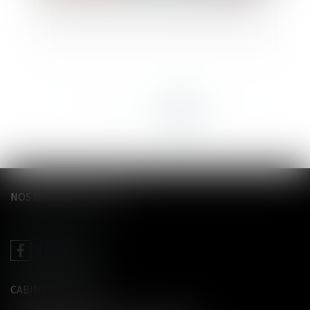
formation » aux Urssaf : l'ordonnance est parue
<<
<
...
59
60
61
62
63
64
65
>
>>
NOS DERNIERS TWEETS
CABINET LE GENTIL